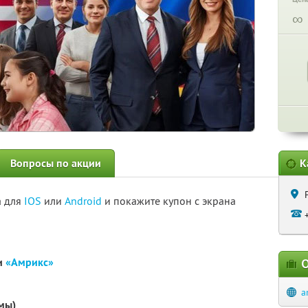
∞
Вопросы по акции
К
а для
IOS
или
Android
и покажите купон с экрана
и
«Амрикс»
О
a
мы)