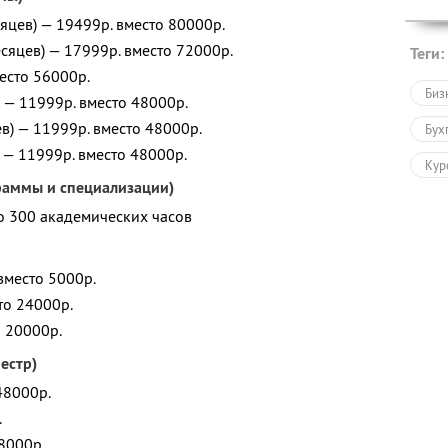
сяцев) — 19499р. вместо 80000р.
сяцев) — 17999р. вместо 72000р.
Теги:
место 56000р.
Биз
) — 11999р. вместо 48000р.
в) — 11999р. вместо 48000р.
Бух
) — 11999р. вместо 48000р.
Кур
раммы и специализации)
Пов
о 300 академических часов
Онл
Обу
вместо 5000р.
то 24000р.
о 20000р.
естр)
48000р.
.
8000р.