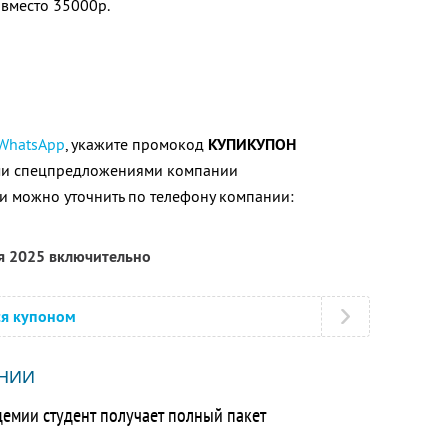
вместо 35000р.
WhatsApp
, укажите промокод
КУПИКУПОН
ими спецпредложениями компании
 можно уточнить по телефону компании:
ря 2025 включительно
ся купоном
НИИ
емии студент получает полный пакет