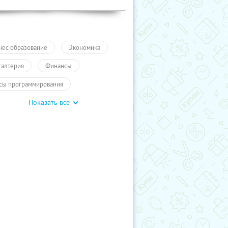
нес образование
Экономика
галтерия
Финансы
сы программирования
Показать все
ышение квалификации
айн-курсы
ПолучиКупон
чение
Обучение