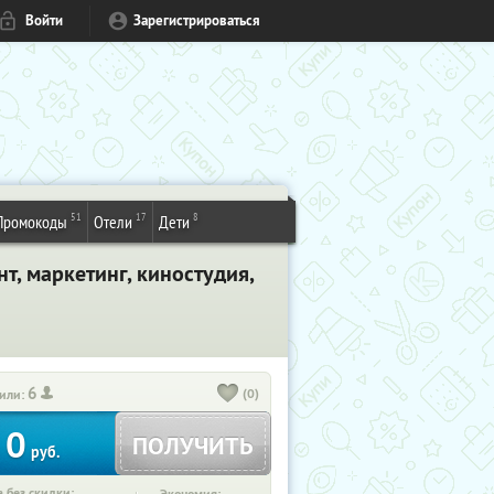
Войти
Зарегистрироваться
51
17
8
Промокоды
Отели
Дети
, маркетинг, киностудия,
6
(0)
или:
0
ПОЛУЧИТЬ
руб.
 без скидки: