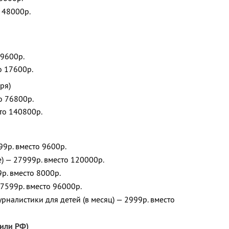
 48000р.
 9600р.
о 17600р.
ря)
о 76800р.
то 140800р.
99р. вместо 9600р.
) — 27999р. вместо 120000р.
9р. вместо 8000р.
17599р. вместо 96000р.
рналистики для детей (в месяц) — 2999р. вместо
или РФ)