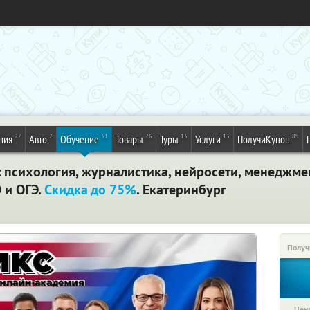
27
2
31
26
13
13
89
ния
Авто
Обучение
Товары
Туры
Услуги
ПолучиКупон
психология, журналистика, нейросети, менеджмент
 и ОГЭ.
Скидка до 75%
. Екатеринбург
Получ
Цена