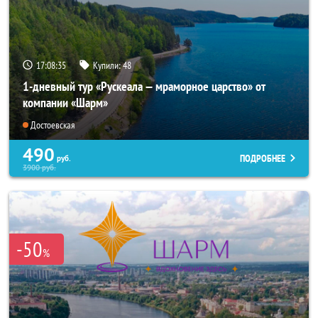
17:08:33
Купили:
48
1-дневный тур «Рускеала — мраморное царство» от
компании «Шарм»
Достоевская
490
ПОДРОБНЕЕ
руб.
3900
руб.
-50
%