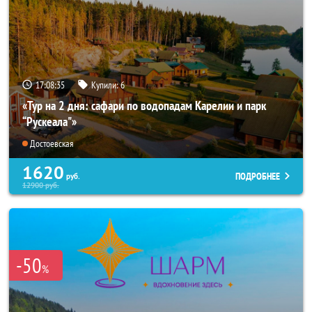
17:08:33
Купили:
6
«Тур на 2 дня: сафари по водопадам Карелии и парк
“Рускеала"»
Достоевская
1620
ПОДРОБНЕЕ
руб.
12900
руб.
-50
%