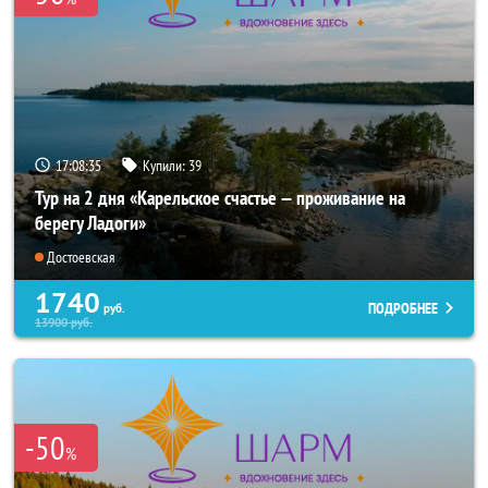
17:08:33
Купили:
39
Тур на 2 дня «Карельское счастье — проживание на
берегу Ладоги»
Достоевская
1740
ПОДРОБНЕЕ
руб.
13900
руб.
-50
%