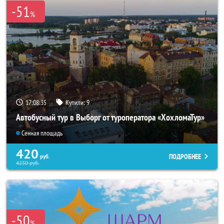
-51
%
17:08:33
Купили:
9
Автобусный тур в Выборг от туроператора «ХохломаТур»
Сенная площадь
420
ПОДРОБНЕЕ
руб.
4230
руб.
-50
%