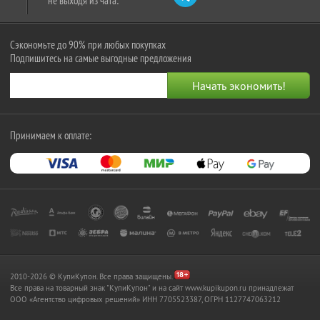
не выходя из чата:
Сэкономьте до 90% при любых покупках
Подпишитесь на самые выгодные предложения
Принимаем к оплате:
2010-2026 © КупиКупон. Все права защищены.
Все права на товарный знак "КупиКупон" и на сайт www.kupikupon.ru принадлежат
OOO «Агентство цифровых решений» ИНН 7705523387, ОГРН 1127747063212