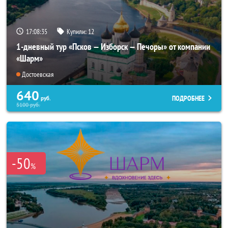
17:08:33
Купили:
12
1-дневный тур «Псков — Изборск — Печоры» от компании
«Шарм»
Достоевская
640
ПОДРОБНЕЕ
руб.
5100
руб.
-50
%