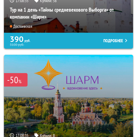
17:08:33
Купили:
58
Тур на 1 день «Тайны средневекового Выборга» от
компании «Шарм»
Достоевская
390
ПОДРОБНЕЕ
руб.
3100
руб.
-50
%
17:08:33
Купили:
8