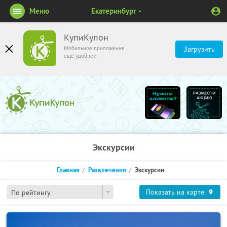
Меню
Екатеринбург
КупиКупон
Мобильное приложение
Загрузить
ещё удобнее
Экскурсии
Главная
Развлечения
Экскурсии
Показать на карте
По рейтингу