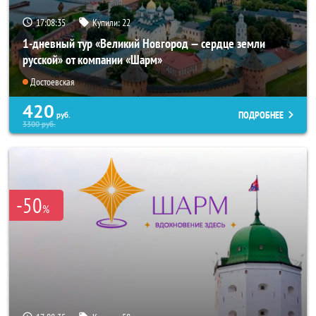
17:08:33
Купили:
22
1-дневный тур «Великий Новгород — сердце земли
русской» от компании «Шарм»
Достоевская
420
ПОДРОБНЕЕ
руб.
3300
руб.
-50
%