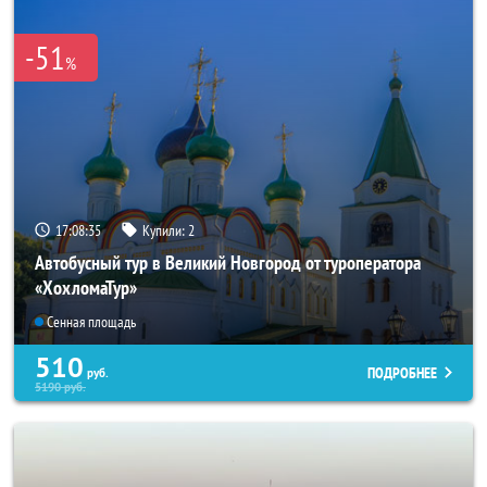
-51
%
17:08:33
Купили:
2
Автобусный тур в Великий Новгород от туроператора
«ХохломаТур»
Сенная площадь
510
ПОДРОБНЕЕ
руб.
5190
руб.