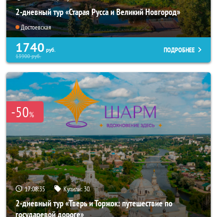
2-дневный тур «Старая Русса и Великий Новгород»
Достоевская
1740
ПОДРОБНЕЕ
руб.
13900
руб.
-50
%
17:08:33
Купили:
30
2-дневный тур «Тверь и Торжок: путешествие по
государевой дороге»