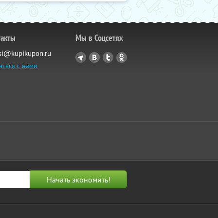
такты
Мы в Соцсетях
si@kupikupon.ru
аться с нами