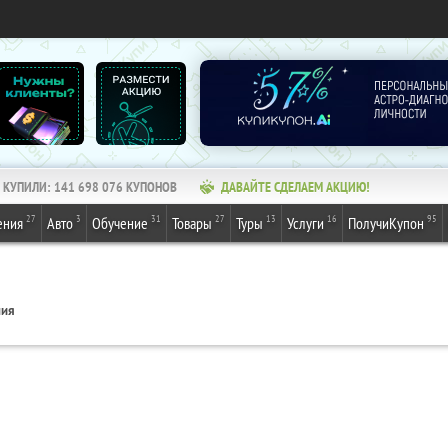
КУПИЛИ:
141 698 076
КУПОНОВ
ДАВАЙТЕ СДЕЛАЕМ АКЦИЮ!
27
3
31
27
13
16
95
ения
Авто
Обучение
Товары
Туры
Услуги
ПолучиКупон
ния