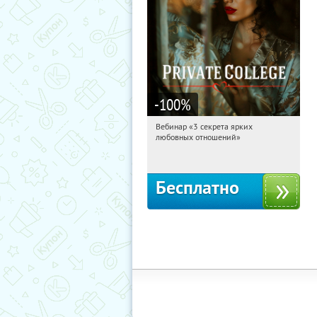
-100
%
Вебинар «3 секрета ярких
11:08:19
Получили:
37
любовных отношений»
Россия
Бесплатно