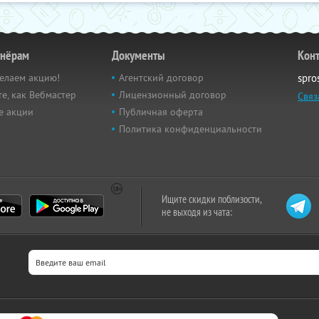
тнёрам
Документы
Кон
елаем акцию!
Агентский договор
spro
е, как Вебмастер
Лицензионный договор
Связ
е акции
Публичная оферта
Политика конфиденциальности
Ищите скидки поблизости,
не выходя из чата: