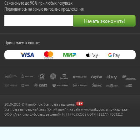
Сэкономьте до 90% при любых покупках
Подпишитесь на самые выгодные предложения
Принимаем к оплате:
2010-2026 © КупиКупон. Все права защищены.
Все права на товарный знак "КупиКупон" и на сайт www.kupikupon.ru принадлежат
OOO «Агентство цифровых решений» ИНН 7705523387, ОГРН 1127747063212