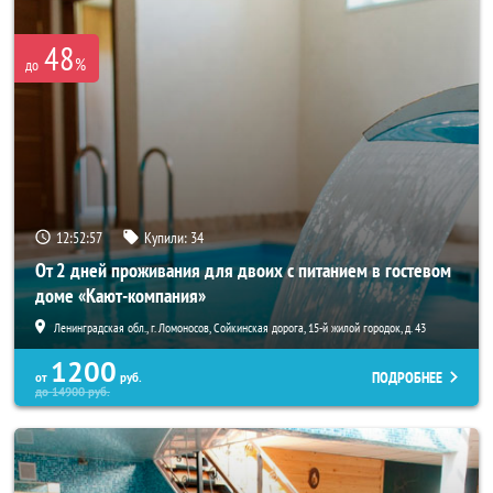
48
%
до
12:52:57
Купили:
34
От 2 дней проживания для двоих с питанием в гостевом
доме «Кают-компания»
Ленинградская обл., г. Ломоносов, Сойкинская дорога, 15-й жилой городок, д. 43
1200
ПОДРОБНЕЕ
от
руб.
до
14900
руб.