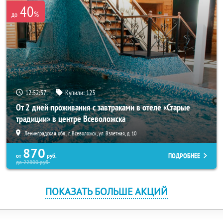
40
%
до
12:52:57
Купили:
123
От 2 дней проживания с завтраками в отеле «Старые
традиции» в центре Всеволожска
Ленинградская обл., г. Всеволожск, ул. Взлетная, д. 10
870
ПОДРОБНЕЕ
от
руб.
до
22800
руб.
ПОКАЗАТЬ БОЛЬШЕ АКЦИЙ