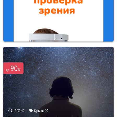
90
%
до
19:30:48
Купили:
29