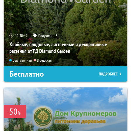
19:30:48
Получили:
15
Хвойные, плодовые, лиственные и декоративные
растения от ТД Diamond Garden
Выставочная
Угрешская
Бесплатно
ПОДРОБНЕЕ
-50
%