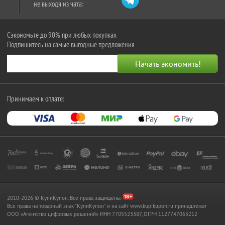
не выходя из чата:
Сэкономьте до 90% при любых покупках
Подпишитесь на самые выгодные предложения
Принимаем к оплате:
2010-2026 © КупиКупон. Все права защищены.
Все права на товарный знак "КупиКупон" и на сайт www.kupikupon.ru принадлежат
OOO «Агентство цифровых решений» ИНН 7705523387, ОГРН 1127747063212