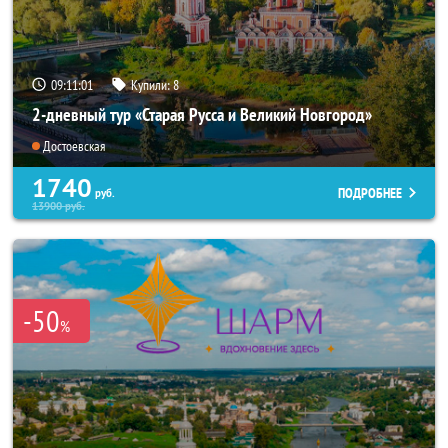
09:11:00
Купили:
8
2-дневный тур «Старая Русса и Великий Новгород»
Достоевская
1740
ПОДРОБНЕЕ
руб.
13900
руб.
-50
%