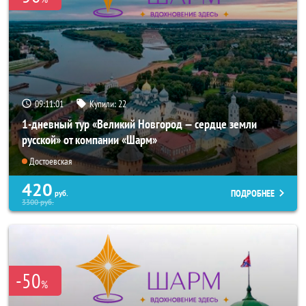
09:11:00
Купили:
22
1-дневный тур «Великий Новгород — сердце земли
русской» от компании «Шарм»
Достоевская
420
ПОДРОБНЕЕ
руб.
3300
руб.
-50
%