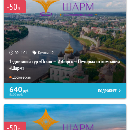
-50
%
09:11:00
Купили:
12
1-дневный тур «Псков — Изборск — Печоры» от компании
«Шарм»
Достоевская
640
ПОДРОБНЕЕ
руб.
5100
руб.
-50
%