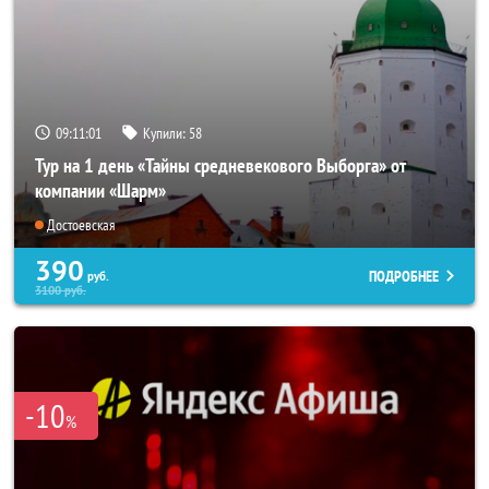
09:11:00
Купили:
58
Тур на 1 день «Тайны средневекового Выборга» от
компании «Шарм»
Достоевская
390
ПОДРОБНЕЕ
руб.
3100
руб.
-10
%