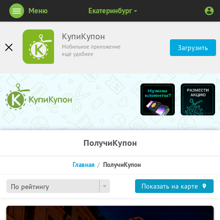
Меню
Екатеринбург
КупиКупон
Мобильное приложение
Загрузить
ещё удобнее
ПолучиКупон
Главная
ПолучиКупон
Показать на карте
По рейтингу