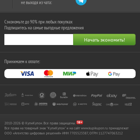
не выходя из чата:
Сэкономьте до 90% при любых покупках
Подпишитесь на самые выгодные предложения
Принимаем к оплате:
2010-2026 © КупиКупон. Все права защищены.
Все права на товарный знак "КупиКупон" и на сайт www.kupikupon.ru принадлежат
OOO «Агентство цифровых решений» ИНН 7705523387, ОГРН 1127747063212