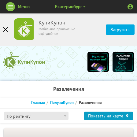
Меню
Екатеринбург
КупиКупон
Мобильное приложение
Загрузить
ещё удобнее
Развлечения
Главная
ПолучиКупон
Развлечения
Показать на карте
По рейтингу