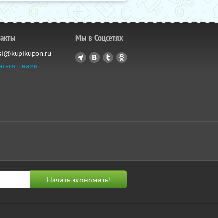
такты
Мы в Соцсетях
si@kupikupon.ru
аться с нами