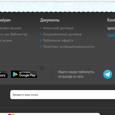
тнёрам
Документы
Кон
елаем акцию!
Агентский договор
spro
е, как Вебмастер
Лицензионный договор
Связ
е акции
Публичная оферта
Политика конфиденциальности
Ищите скидки поблизости,
не выходя из чата: