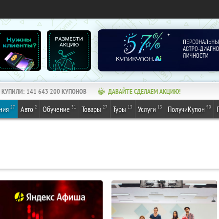
КУПИЛИ:
141 643 200
КУПОНОВ
ДАВАЙТЕ СДЕЛАЕМ АКЦИЮ!
27
2
31
27
13
13
90
ния
Авто
Обучение
Товары
Туры
Услуги
ПолучиКупон