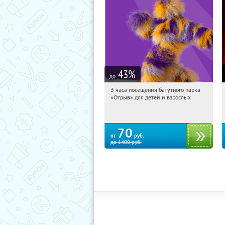
43
%
до
3 часа посещения батутного парка
08:51:34
Купили:
202
«Отрыв» для детей и взрослых
Екатеринбург, улица Щербакова, 2К
70
от
руб.
до
1400
руб.