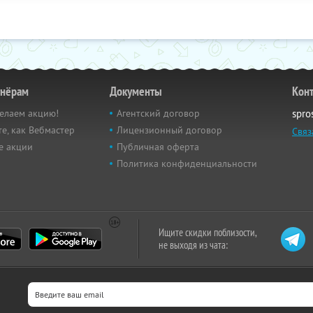
тнёрам
Документы
Кон
елаем акцию!
Агентский договор
spro
е, как Вебмастер
Лицензионный договор
Связ
е акции
Публичная оферта
Политика конфиденциальности
Ищите скидки поблизости,
не выходя из чата: