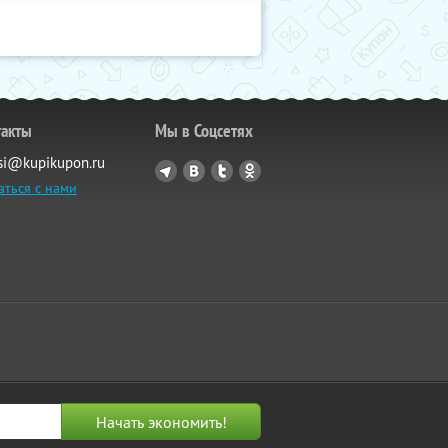
такты
Мы в Соцсетях
si@kupikupon.ru
аться с нами