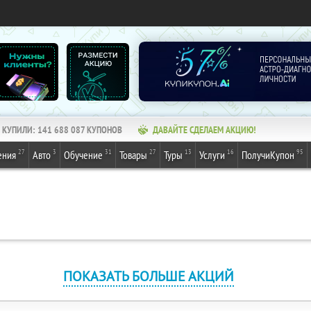
КУПИЛИ:
141 688 087
КУПОНОВ
ДАВАЙТЕ СДЕЛАЕМ АКЦИЮ!
27
3
31
27
13
16
95
ения
Авто
Обучение
Товары
Туры
Услуги
ПолучиКупон
ПОКАЗАТЬ БОЛЬШЕ АКЦИЙ