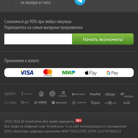
не выходя из чата:
Сэкономьте до 90% при любых покупках
Подпишитесь на самые выгодные предложения
Принимаем к оплате:
2010-2026 © КупиКупон. Все права защищены.
Все права на товарный знак "КупиКупон" и на сайт www.kupikupon.ru принадлежат
OOO «Агентство цифровых решений» ИНН 7705523387, ОГРН 1127747063212