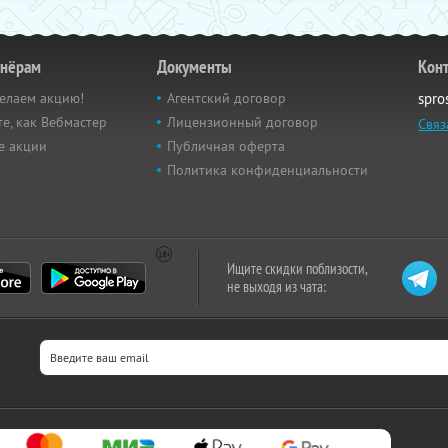
тнёрам
Документы
Кон
елаем акцию!
Агентский договор
spro
е, как Вебмастер
Лицензионный договор
Связ
е акции
Публичная оферта
Политика конфиденциальности
Ищите скидки поблизости,
не выходя из чата: