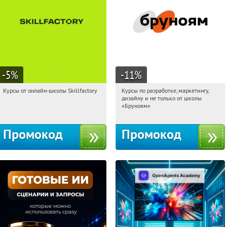
-5
%
-11
%
Курсы от онлайн-школы Skillfactory
Курсы по разработке, маркетингу,
02:11:32
Получи первым!
02:11:32
Получи первым!
дизайну и не только от школы
Россия
Россия
«Бруноям»
Промокод
Промокод