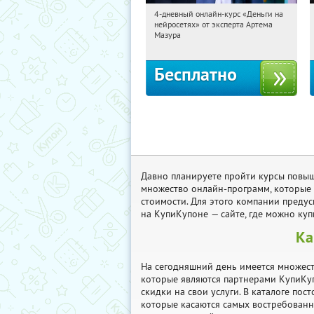
4-дневный онлайн-курс «Деньги на
02:11:32
Получили:
191
нейросетях» от эксперта Артема
Россия
Мазура
Бесплатно
Давно планируете пройти курсы повыш
множество онлайн-программ, которые 
стоимости. Для этого компании предус
на КупиКупоне — сайте, где можно ку
Ка
На сегодняшний день имеется множест
которые являются партнерами КупиКу
скидки на свои услуги. В каталоге по
которые касаются самых востребованн