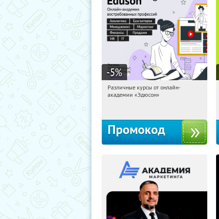
-5
%
Различные курсы от онлайн-
02:11:32
Получили:
2
академии «Эдюсон»
Россия
Промокод