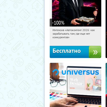
-100
%
Интенсив «Автоконтент 2026: как
02:11:32
Получили:
4
зарабатывать там, где еще нет
Россия
конкурентов»
Бесплатно