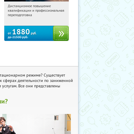
Дистанционное повышение
02:11:32
Купили:
22
квалификации и профессиональная
Россия
переподготовка
1880
от
руб.
до
21500
руб.
 стационарном режиме? Существует
х сферах деятельности по заниженной
 услугам. Все они представлены
ии?