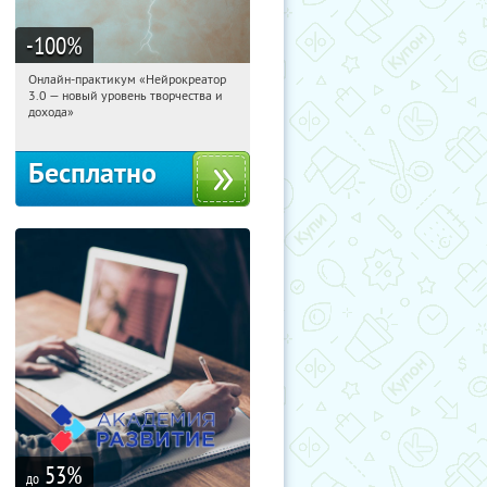
-100
%
Онлайн-практикум «Нейрокреатор
02:11:32
Получили:
20
3.0 — новый уровень творчества и
Россия
дохода»
Бесплатно
53
%
до