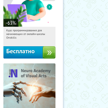
-63
%
Курс программирования для
02:11:32
Получили:
4
начинающих от онлайн-школы
Россия
Onskills
Бесплатно