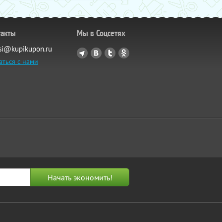
такты
Мы в Соцсетях
si@kupikupon.ru
аться с нами