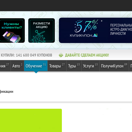
КУПИЛИ:
141 680 049
КУПОНОВ
ДАВАЙТЕ СДЕЛАЕМ АКЦИЮ!
27
2
31
27
13
13
89
ния
Авто
Обучение
Товары
Туры
Услуги
ПолучиКупон
фикации