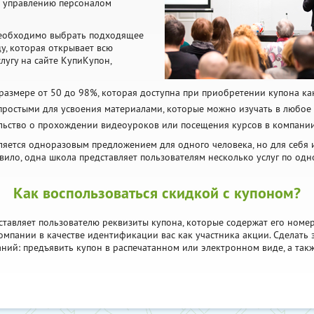
о управлению персоналом
необходимо выбрать подходящее
у, которая открывает всю
угу на сайте КупиКупон,
размере от 50 до 98%, которая доступна при приобретении купона ка
 простыми для усвоения материалами, которые можно изучать в любое
ельство о прохождении видеоуроков или посещения курсов в компани
вляется одноразовым предложением для одного человека, но для себя
вило, одна школа представляет пользователям несколько услуг по од
Как воспользоваться скидкой с купоном?
ставляет пользователю реквизиты купона, которые содержат его номе
ании в качестве идентификации вас как участника акции. Сделать 
ий: предъявить купон в распечатанном или электронном виде, а такж