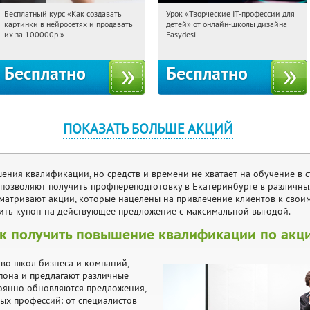
Бесплатный курс «Как создавать
Урок «Творческие IT-профессии для
02:11:32
Получили:
524
02:11:32
Получили:
53
картинки в нейросетях и продавать
детей» от онлайн-школы дизайна
Россия
Россия
их за 100000р.»
Easydesi
Бесплатно
Бесплатно
ПОКАЗАТЬ БОЛЬШЕ АКЦИЙ
ения квалификации, но средств и времени не хватает на обучение в
позволяют получить профпереподготовку в Екатеринбурге в различны
матривают акции, которые нацелены на привлечение клиентов к своим
пить купон на действующее предложение с максимальной выгодой.
к получить повышение квалификации по акц
во школ бизнеса и компаний,
пона и предлагают различные
стоянно обновляются предложения,
ых профессий: от специалистов