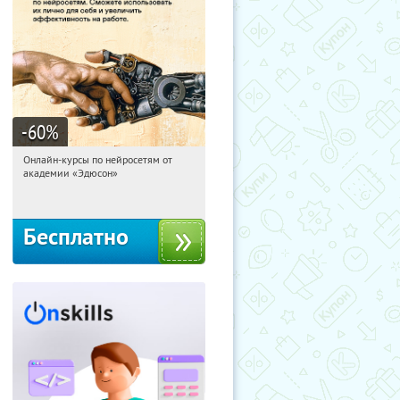
-60
%
Онлайн-курсы по нейросетям от
02:11:32
Получили:
6
академии «Эдюсон»
Москва
Бесплатно