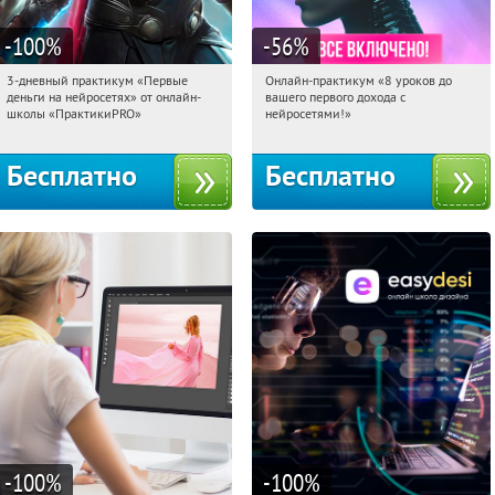
-100
%
-56
%
3-дневный практикум «Первые
Онлайн-практикум «8 уроков до
02:11:32
Получили:
29
02:11:32
Получили:
31
деньги на нейросетях» от онлайн-
вашего первого дохода с
Россия
Россия
школы «ПрактикиPRO»
нейросетями!»
Бесплатно
Бесплатно
-100
%
-100
%