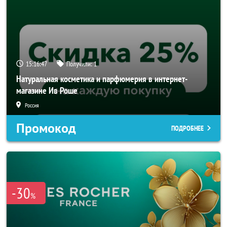
15:16:46
Получили:
1
Натуральная косметика и парфюмерия в интернет-
магазине Ив Роше
Россия
Промокод
ПОДРОБНЕЕ
-30
%