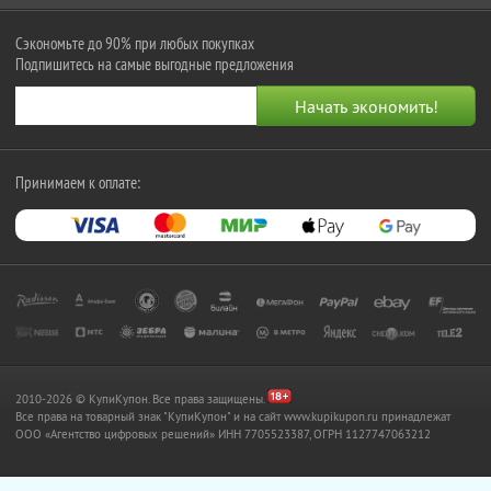
Сэкономьте до 90% при любых покупках
Подпишитесь на самые выгодные предложения
Принимаем к оплате:
2010-2026 © КупиКупон. Все права защищены.
Все права на товарный знак "КупиКупон" и на сайт www.kupikupon.ru принадлежат
OOO «Агентство цифровых решений» ИНН 7705523387, ОГРН 1127747063212