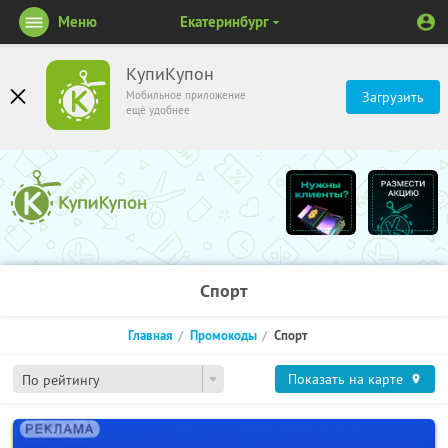
Меню
Екатеринбург
КупиКупон
Мобильное приложение
Загрузить
ещё удобнее
Спорт
Главная
Промокоды
Спорт
Показать на карте
По рейтингу