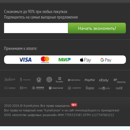
Сэкономьте до 90% при любых покупках
Подпишитесь на самые выгодные предложения
Принимаем к оплате:
2010-2026 © КупиКупон. Все права защищены.
Все права на товарный знак "КупиКупон" и на сайт www.kupikupon.ru принадлежат
OOO «Агентство цифровых решений» ИНН 7705523387, ОГРН 1127747063212