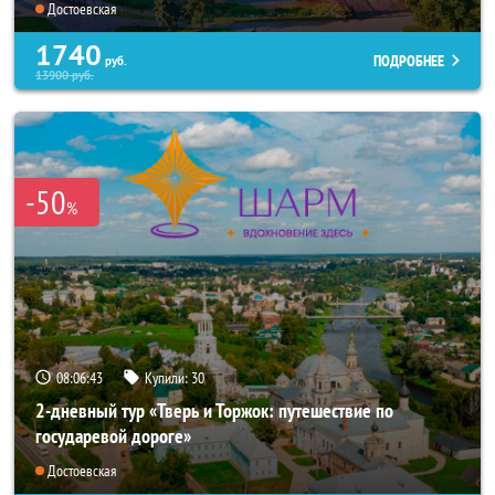
Достоевская
1740
ПОДРОБНЕЕ
руб.
13900
руб.
-50
%
08:06:43
Купили:
30
2-дневный тур «Тверь и Торжок: путешествие по
государевой дороге»
Достоевская