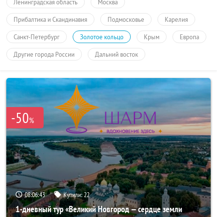
Ленинградская область
Москва
Прибалтика и Скандинавия
Подмосковье
Карелия
Санкт-Петербург
Золотое кольцо
Крым
Европа
Другие города России
Дальний восток
-50
%
08:06:43
Купили:
22
1-дневный тур «Великий Новгород — сердце земли