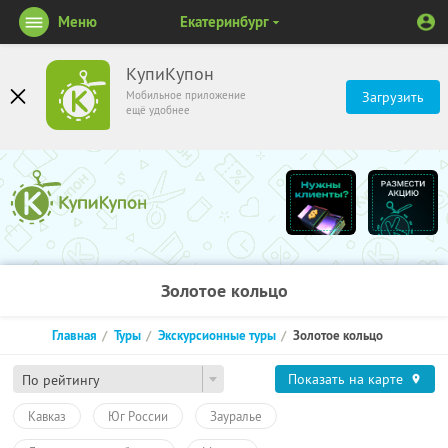
Меню
Екатеринбург
КупиКупон
Мобильное приложение
Загрузить
ещё удобнее
Золотое кольцо
Главная
Туры
Экскурсионные туры
Золотое кольцо
Показать на карте
По рейтингу
Кавказ
Юг России
Зауралье