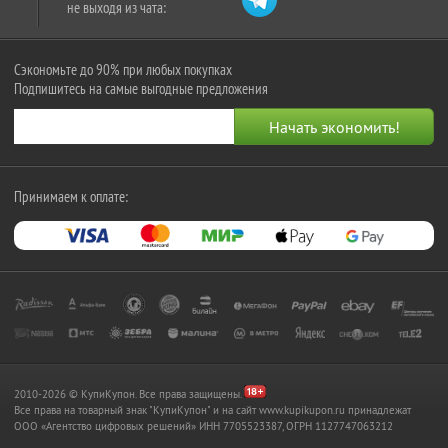
не выходя из чата:
Сэкономьте до 90% при любых покупках
Подпишитесь на самые выгодные предложения
Принимаем к оплате:
2010-2026 © КупиКупон. Все права защищены.
Все права на товарный знак "КупиКупон" и на сайт www.kupikupon.ru принадлежат
OOO «Агентство цифровых решений» ИНН 7705523387, ОГРН 1127747063212