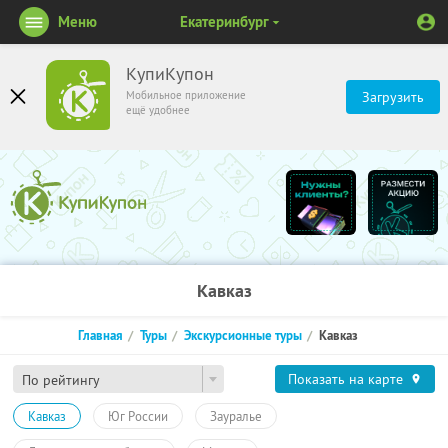
Меню
Екатеринбург
КупиКупон
Мобильное приложение
Загрузить
ещё удобнее
Кавказ
Главная
Туры
Экскурсионные туры
Кавказ
Показать на карте
По рейтингу
Кавказ
Юг России
Зауралье