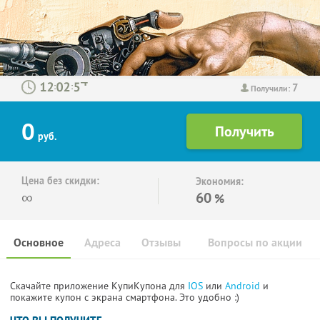
7
:
:
Получили:
0
руб.
Цена без скидки:
Экономия:
∞
60
%
Основное
Адреса
Отзывы
Вопросы по акции
Скачайте приложение КупиКупона для
IOS
или
Android
и
покажите купон с экрана смартфона. Это удобно :)