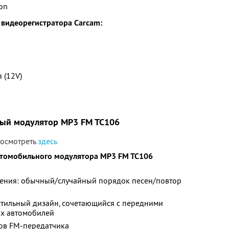
on
видеорегистратора Сarcam:
 (12V)
ый модулятор МР3 FM TC106
посмотреть
здесь
втомобильного модулятора МР3 FM TC106
ения: обычный/случайный порядок песен/повтор
стильный дизайн, сочетающийся с передними
х автомобилей
ов FM-передатчика