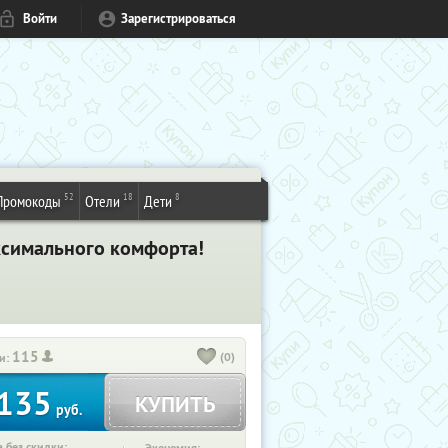
Войти
Зарегистрироваться
52
18
8
Промокоды
Отели
Дети
ксимального комфорта!
115
(0)
и:
135
КУПИТЬ
руб.
 без скидки: