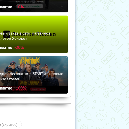
сплатно
-10%
вый заказ в сети магазинов
олотое Яблоко»
сплатно
-20%
дней бесплатно в START для новых
льзователей
сплатно
-100%
о (скрытое)