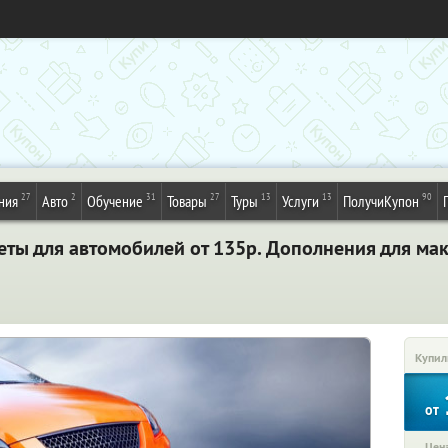
27
2
31
27
13
13
90
ния
Авто
Обучение
Товары
Туры
Услуги
ПолучиКупон
еты для автомобилей от 135р. Дополнения для ма
Купил
от
Цена