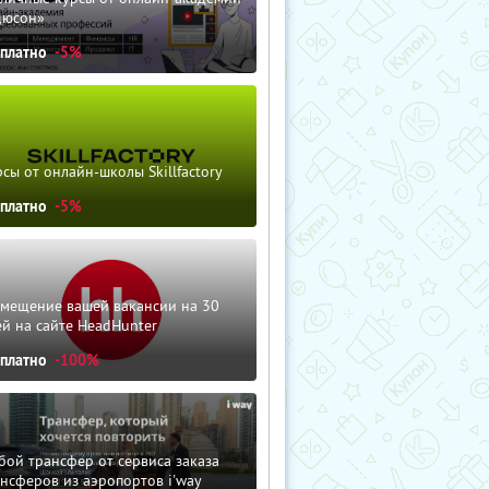
дюсон»
сплатно
-5%
сы от онлайн-школы Skillfactory
сплатно
-5%
змещение вашей вакансии на 30
й на сайте HeadHunter
сплатно
-100%
ой трансфер от сервиса заказа
нсферов из аэропортов i'way