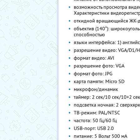
возможность просмотра видео
Характеристики видеорегист
откидной вращающийся ЖК-дис
объектив (140°): широкоуго
способностью
языки интерфейса: 1) английск
разрешение видео: VGA/D1/H
формат видео: AVI
разрешение фото: VGA
формат фото: JPG
карта памяти: Micro SD
микрофон/динамик
таймер: 2 сек/10 сек/10+2 се
подсветка ночная: 2 сверхяр
ТВ-режим: PAL/NTSC
частота: 50 Гц/60 Гц
USB-порт: USB 2.0
питание: 5 Вольт 500 мА