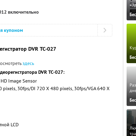
«Э
2012 включительно
Бе
ся купоном
Кур
егистратор DVR ТС-027
Бе
посмотреть
здесь
деорегистратора DVR ТС-027:
 HD Image Sensor
Ра
pixels, 30fps/DI 720 X 480 pixels, 30fps/VGA 640 X
дне
Бе
тной LCD
Люб
тра