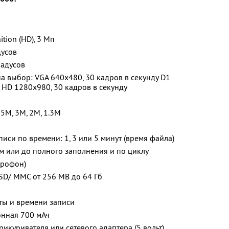
ition (HD), 3 Мп
дусов
радусов
а выбор: VGA 640x480, 30 кадров в секунду D1
 HD 1280x980, 30 кадров в секунду
5М, 3М, 2М, 1.3М
иси по времени: 1, 3 или 5 минут (время файла)
м или до полного заполнения и по циклу
крофон)
SD/ MMC от 256 МВ до 64 Гб
ты и времени записи
онная 700 мАч
икуривателя или сетевого адаптера (5 вольт)