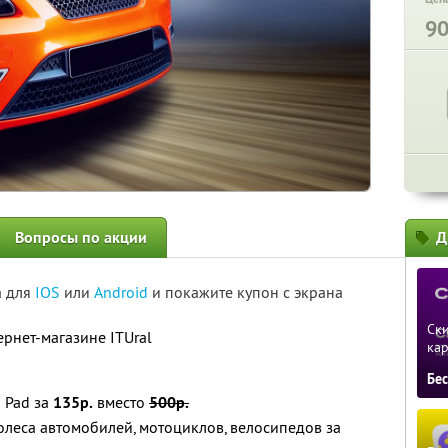
9
Вопросы по акции
Д
а для
IOS
или
Android
и покажите купон с экрана
Ски
рнет-магазине ITUral
ка
Бе
 Pad за
135р.
вместо
500р.
леса автомобилей, мотоциклов, велосипедов за