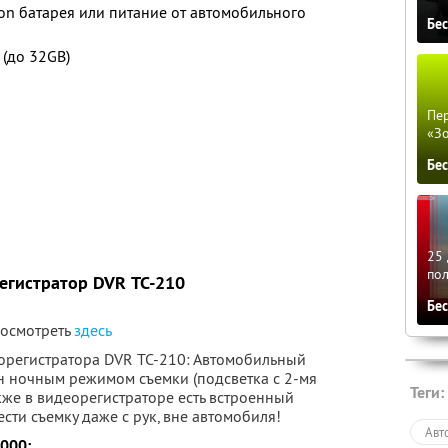
ion батарея или питание от автомобильного
Бе
 (до 32GB)
Пер
«З
Бе
25 
по
егистратор DVR ТС-210
Бе
посмотреть
здесь
орегистратора DVR ТС-210: Автомобильный
 ночным режимом съемки (подсветка c 2-мя
Теги:
же в видеорегистраторе есть встроенный
сти съемку даже с рук, вне автомобиля!
Авт
000: