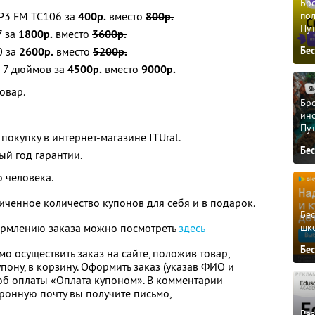
Бро
Р3 FM TC106 за
400р.
вместо
800р.
пол
Пу
7 за
1800р.
вместо
3600р.
0 за
2600р.
вместо
5200р.
Бе
м 7 дюймов за
4500р.
вместо
9000р.
овар.
Бро
ино
Пу
окупку в интернет-магазине ITUral.
Бе
й год гарантии.
 человека.
ченное количество купонов для себя и в подарок.
Бе
шк
рмлению заказа можно посмотреть
здесь
Бе
 осуществить заказ на сайте, положив товар,
ону, в корзину. Оформить заказ (указав ФИО и
соб оплаты «Оплата купоном». В комментарии
ронную почту вы получите письмо,
Ра