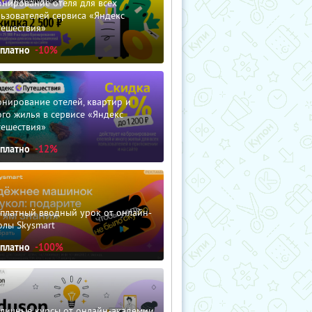
нирование отеля для всех
ьзователей сервиса «Яндекс
тешествия»
сплатно
-10%
нирование отелей, квартир и
го жилья в сервисе «Яндекс
тешествия»
сплатно
-12%
сплатный вводный урок от онлайн-
олы Skysmart
сплатно
-100%
зличные курсы от онлайн-академии