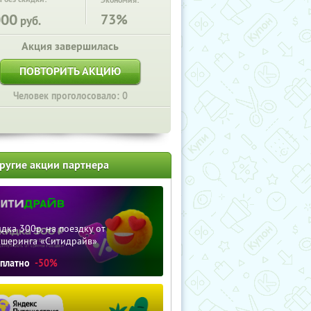
Экономия:
000
73%
руб.
Акция завершилась
ПОВТОРИТЬ АКЦИЮ
Человек проголосовало: 0
ругие акции партнера
дка 300р. на поездку от
ршеринга «Ситидрайв»
сплатно
-50%