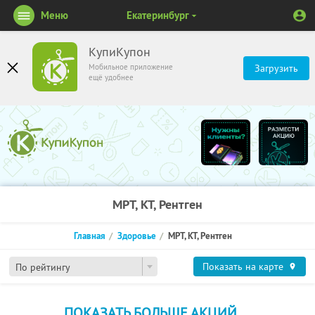
Меню
Екатеринбург
КупиКупон
Мобильное приложение
Загрузить
ещё удобнее
МРТ, КТ, Рентген
Главная
Здоровье
МРТ, КТ, Рентген
Показать на карте
По рейтингу
ПОКАЗАТЬ БОЛЬШЕ АКЦИЙ