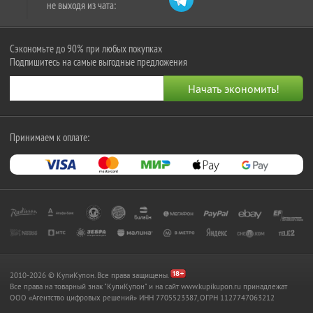
не выходя из чата:
Сэкономьте до 90% при любых покупках
Подпишитесь на самые выгодные предложения
Принимаем к оплате:
2010-2026 © КупиКупон. Все права защищены.
Все права на товарный знак "КупиКупон" и на сайт www.kupikupon.ru принадлежат
OOO «Агентство цифровых решений» ИНН 7705523387, ОГРН 1127747063212