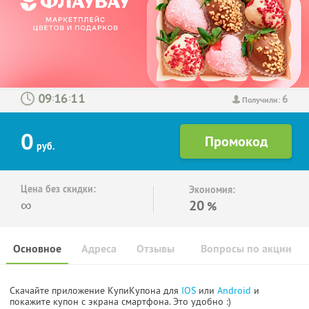
6
:
:
Получили:
0
руб.
Цена без скидки:
Экономия:
∞
20
%
Основное
Адреса
Отзывы
Вопросы по акции
Скачайте приложение КупиКупона для
IOS
или
Android
и
покажите купон с экрана смартфона. Это удобно :)