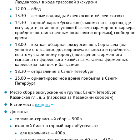
Лахденпохья в ходе трассовой экскурсии
12.00 — обед
13.30 — лесные водопады Ахвенкоски и «Аллеи сказок»
14.30 — горный парк «Рускеала» (знакомство с парком, где
вы увидите потаенные уголки бывшего мраморного карьера,
пройдете по таинственным штольням и штрекам), свободное
время
18.00 — краткая обзорная экскурсия по г. Сортавала (вы
увидите его главные достопримечательности и пройдетесь
по этому старинному городу), посещение фирменного
магазина от форелевого хозяйства, магазина фирменных
карельских настоек и бальзамов
18.30 — отправление в Санкт-Петербург
23.00 — ориентировочное время прибытия в Санкт-
Петербург
Место сбора экскурсионной группы: Санкт-Петербург,
Казанская пл., д. 2 (парковка за Казанским собором)
В стоимость
входит:
Доплаты:
топливно-сервисный сбор — 500р.
входной билет в горный парк «Рускеала»:
для школьника — 400р.
для студента или пенсионера от 60 лет — 450р.