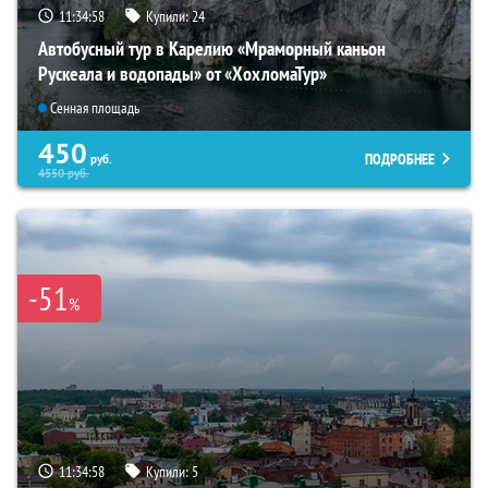
11:34:57
Купили:
24
Автобусный тур в Карелию «Мраморный каньон
Рускеала и водопады» от «ХохломаТур»
Сенная площадь
450
ПОДРОБНЕЕ
руб.
4550
руб.
-51
%
11:34:57
Купили:
5