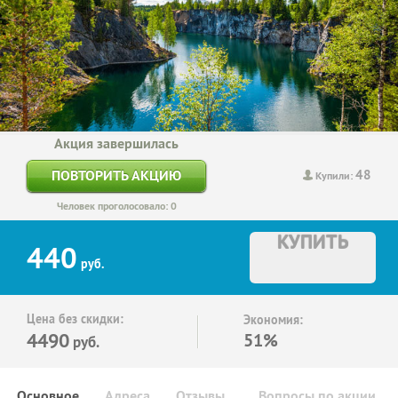
Акция завершилась
48
ПОВТОРИТЬ АКЦИЮ
Купили:
Человек проголосовало: 0
КУПИТЬ
440
руб.
Цена без скидки:
Экономия:
4490
51%
руб.
Основное
Адреса
Отзывы
Вопросы по акции