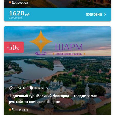
Достоевская
1620
ПОДРОБНЕЕ
руб.
12900
руб.
-50
%
11:34:57
Купили:
22
1-дневный тур «Великий Новгород — сердце земли
русской» от компании «Шарм»
Достоевская