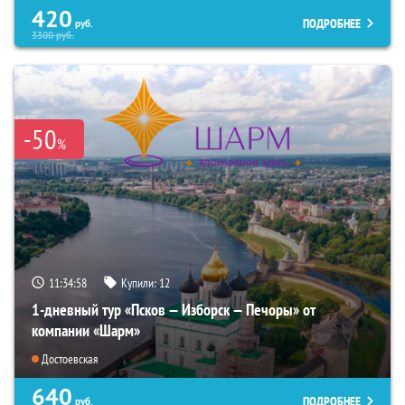
420
ПОДРОБНЕЕ
руб.
3300
руб.
-50
%
11:34:57
Купили:
12
1-дневный тур «Псков — Изборск — Печоры» от
компании «Шарм»
Достоевская
640
ПОДРОБНЕЕ
руб.