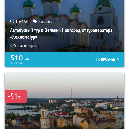
11:34:57
Купили:
2
Автобусный тур в Великий Новгород от туроператора
«ХохломаТур»
Сенная площадь
510
ПОДРОБНЕЕ
руб.
5190
руб.
-51
%