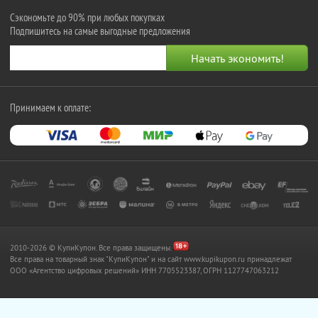
Сэкономьте до 90% при любых покупках
Подпишитесь на самые выгодные предложения
Принимаем к оплате:
2010-2026 © КупиКупон. Все права защищены.
Все права на товарный знак "КупиКупон" и на сайт www.kupikupon.ru принадлежат
OOO «Агентство цифровых решений» ИНН 7705523387, ОГРН 1127747063212