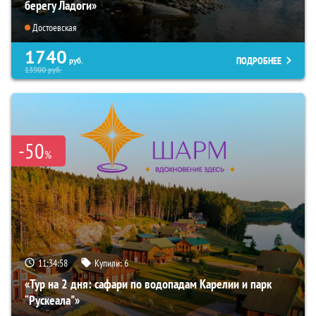
берегу Ладоги»
Достоевская
1740
ПОДРОБНЕЕ
руб.
13900
руб.
-50
%
11:34:57
Купили:
6
«Тур на 2 дня: сафари по водопадам Карелии и парк
“Рускеала"»