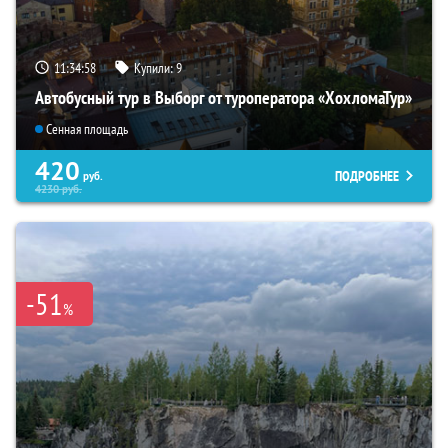
11:34:57
Купили:
9
Автобусный тур в Выборг от туроператора «ХохломаТур»
Сенная площадь
420
ПОДРОБНЕЕ
руб.
4230
руб.
-51
%