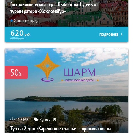
Гастрономический тур в Выборг на 1 день от
туроператора «ХохломаТур»
Сенная площадь
620
ПОДРОБНЕЕ
руб.
6290
руб.
-50
%
11:34:57
Купили:
39
Тур на 2 дня «Карельское счастье — проживание на