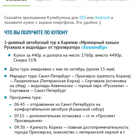
Скачайте приложение КупиКупона для
IOS
или
Android
и
покажите купон с экрана смартфона. Это удобно :)
ЧТО ВЫ ПОЛУЧИТЕ ПО КУПОНУ
1-дневный автобусный тур в Карелию «Мраморный каньон
Рускеала и водопады»
от туроператора
«ХохломаТур»
Купон за 440р. и доплата на месте: 1760р. вместо 4490р.
Скидка 51%
Даты тура: ежедневно с мая по октябрь (кроме 15 мая)
Маршрут тура: Санкт-Петербург — Приозерск (крепость Корела)
— Лахденпохья (Лютеранская Кирха) — Сортавала (остановка
на обед) — водопады Ахвенкоски — горный парк «Рускеала» —
Сортавала — Санкт-Петербург
Программа тура:
06.45 — отправление из Санкт-Петербурга на
комфортабельном автобусе (Казанский собор)
07.15 — дополнительная остановка — ст. м. «Проспект
Просвещения»
09.30 — Крепость Корела — главная достопримечательность
города Приозерска, знакомство с лютеранской кирхой в г.