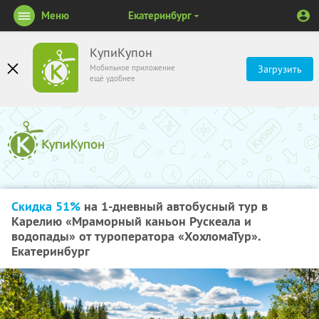
Меню
Екатеринбург
КупиКупон
Мобильное приложение
Загрузить
ещё удобнее
Скидка 51%
на 1-дневный автобусный тур в
Карелию «Мраморный каньон Рускеала и
водопады» от туроператора «ХохломаТур».
Екатеринбург