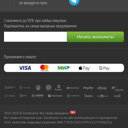
не выходя из чата:
Сэкономьте до 90% при любых покупках
Подпишитесь на самые выгодные предложения
Принимаем к оплате:
2010-2026 © КупиКупон. Все права защищены.
Все права на товарный знак "КупиКупон" и на сайт www.kupikupon.ru принадлежат
OOO «Агентство цифровых решений» ИНН 7705523387, ОГРН 1127747063212