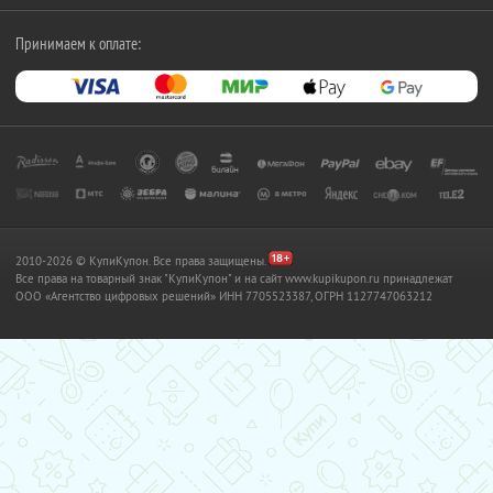
Принимаем к оплате:
2010-2026 © КупиКупон. Все права защищены.
Все права на товарный знак "КупиКупон" и на сайт www.kupikupon.ru принадлежат
OOO «Агентство цифровых решений» ИНН 7705523387, ОГРН 1127747063212