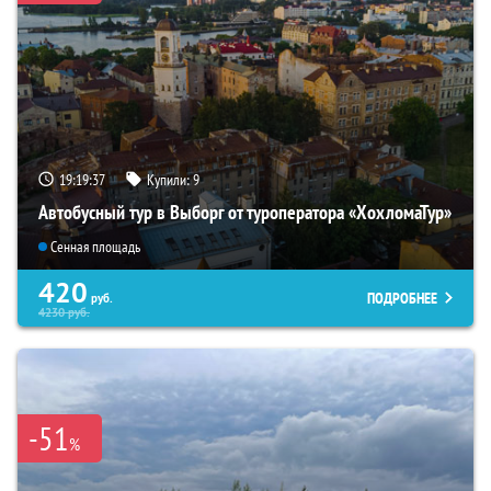
19:19:35
Купили:
9
Автобусный тур в Выборг от туроператора «ХохломаТур»
Сенная площадь
420
ПОДРОБНЕЕ
руб.
4230
руб.
-51
%