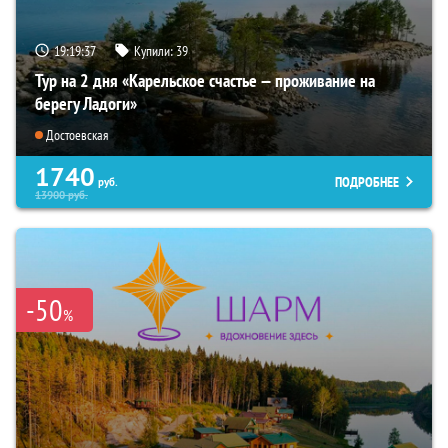
19:19:35
Купили:
39
Тур на 2 дня «Карельское счастье — проживание на
берегу Ладоги»
Достоевская
1740
ПОДРОБНЕЕ
руб.
13900
руб.
-50
%