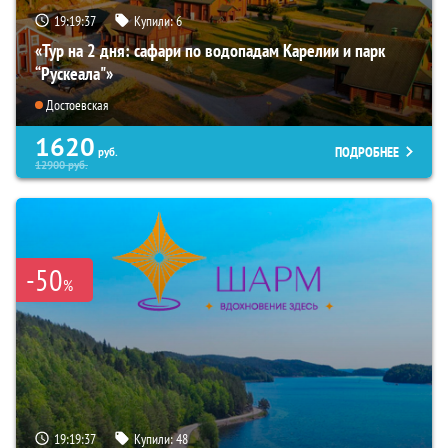
19:19:35
Купили:
6
«Тур на 2 дня: сафари по водопадам Карелии и парк
“Рускеала"»
Достоевская
1620
ПОДРОБНЕЕ
руб.
12900
руб.
-50
%
19:19:35
Купили:
48