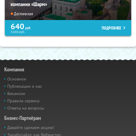
компании «Шарм»
Достоевская
640
ПОДРОБНЕЕ
руб.
5100
руб.
Компания
Основное
Публикации о нас
Вакансии
Правила сервиса
Ответы на вопросы
Бизнес-Партнёрам
Давайте сделаем акцию!
Заработайте, как Вебмастер