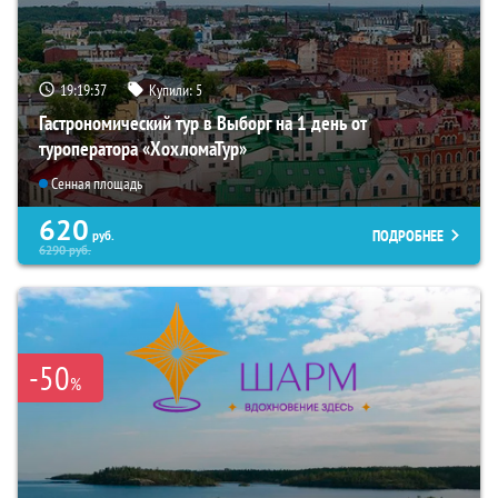
19:19:35
Купили:
5
Гастрономический тур в Выборг на 1 день от
туроператора «ХохломаТур»
Сенная площадь
620
ПОДРОБНЕЕ
руб.
6290
руб.
-50
%