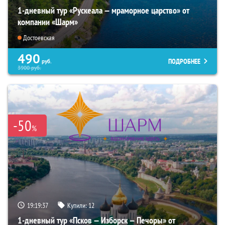
1-дневный тур «Рускеала — мраморное царство» от
компании «Шарм»
Достоевская
490
ПОДРОБНЕЕ
руб.
3900
руб.
-50
%
19:19:35
Купили:
12
1-дневный тур «Псков — Изборск — Печоры» от