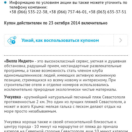
Информацию по условиям акции вы также можете уточнить по
телефону компании:
+38 (066) 535-22-38, +38 (066) 757-46-01, +38 (063) 635-37-51
Купон действителен по 23 октября 2014 включительно
Узнай, как воспользоваться купоном
«Вилла Индиго»
- это высококлассный сервис, уютная и душевная
обстановка, радушный прием, нестандартные развлекательные
программы, а также возможность стать членом клуба
единомышленников: людей, имеющих активную жизненную
позицию, стремящихся ко всему новому и интересному. При
строительстве отеля и отделке номеров использовались
исключительно природные экологически чистые материалы.
Учкуевка
- крупнейший натуральный песчаный пляж Севастополя
протяженностью 2 км. Это один из лучших пляжей Севастополя, а
может и всего Крыма: мелкая галька с песком делают отдых на
море просто незабываемым.
Учкуевка хороша также и своей относительной близостью к
центру города - 10 минут на маршрутке от пляжа до причала
катеров на Северной стороне Севастополя, еще 10 минут катером