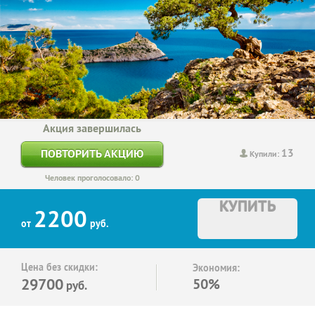
Акция завершилась
13
ПОВТОРИТЬ АКЦИЮ
Купили:
Человек проголосовало: 0
КУПИТЬ
2200
от
руб.
Цена без скидки:
Экономия:
29700
50%
руб.