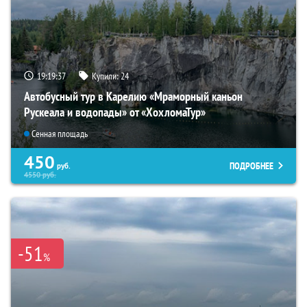
19:19:35
Купили:
24
Автобусный тур в Карелию «Мраморный каньон
Рускеала и водопады» от «ХохломаТур»
Сенная площадь
450
ПОДРОБНЕЕ
руб.
4550
руб.
-51
%