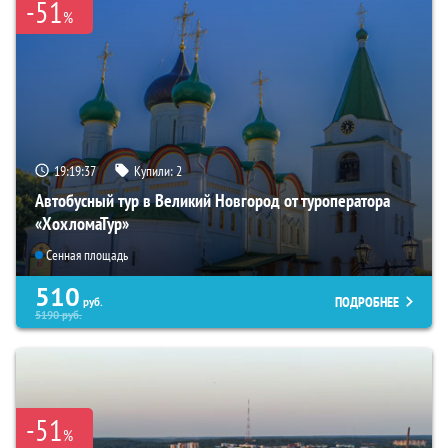
-51
%
19:19:35
Купили:
2
Автобусный тур в Великий Новгород от туроператора
«ХохломаТур»
Сенная площадь
510
ПОДРОБНЕЕ
руб.
5190
руб.
-51
%