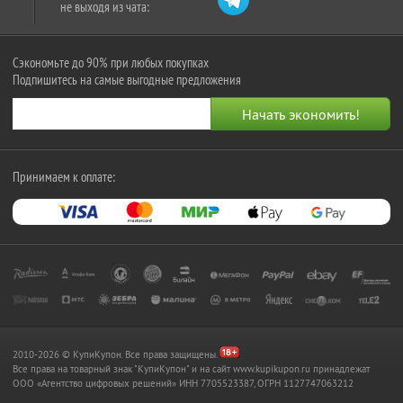
не выходя из чата:
Сэкономьте до 90% при любых покупках
Подпишитесь на самые выгодные предложения
Принимаем к оплате:
2010-2026 © КупиКупон. Все права защищены.
Все права на товарный знак "КупиКупон" и на сайт www.kupikupon.ru принадлежат
OOO «Агентство цифровых решений» ИНН 7705523387, ОГРН 1127747063212