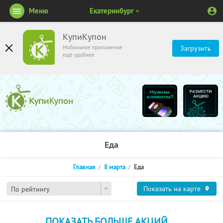
Меню
Екатеринбург
КупиКупон
Мобильное приложение
Загрузить
ещё удобнее
Еда
Главная
8 марта
Еда
Показать на карте
По рейтингу
ПОКАЗАТЬ БОЛЬШЕ АКЦИЙ