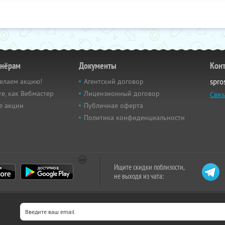
тнёрам
Документы
Кон
елаем акцию!
Агентский договор
spro
е, как Вебмастер
Лицензионный договор
Связ
е акции
Публичная оферта
Политика конфиденциальности
Ищите скидки поблизости,
не выходя из чата: