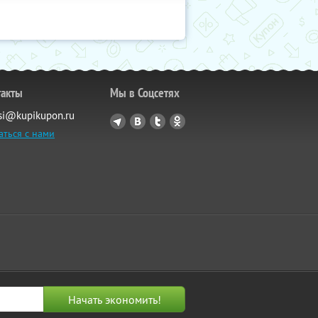
такты
Мы в Соцсетях
si@kupikupon.ru
аться с нами