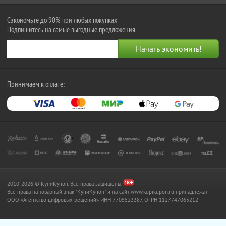
Сэкономьте до 90% при любых покупках
Подпишитесь на самые выгодные предложения
Принимаем к оплате:
2010-2026 © КупиКупон. Все права защищены.
Все права на товарный знак "КупиКупон" и на сайт www.kupikupon.ru принадлежат
OOO «Агентство цифровых решений» ИНН 7705523387, ОГРН 1127747063212