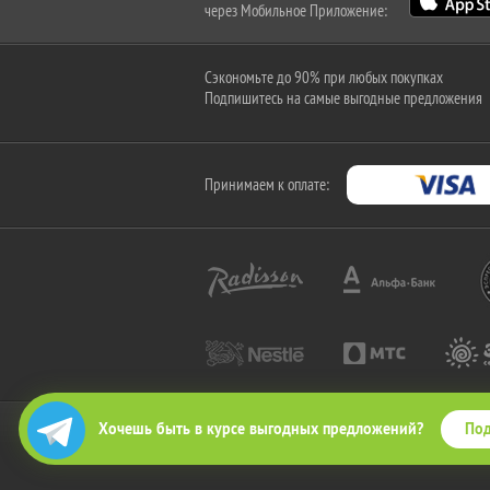
через Мобильное Приложение:
Сэкономьте до 90% при любых покупках
Подпишитесь на самые выгодные предложения
Принимаем к оплате:
Под
Хочешь быть в курсе выгодных предложений?
2010-2026 © КупиКупон. Все права защищены.
Все права на товарный знак "КупиКупон" и на сайт