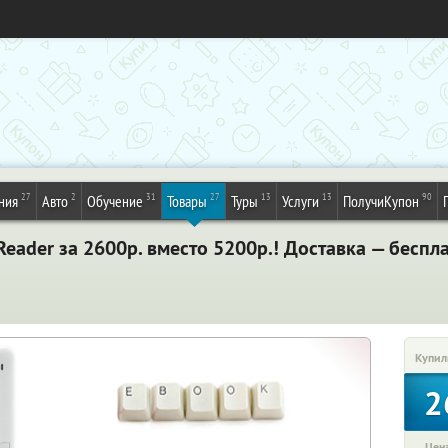
27
2
31
27
13
13
90
ния
Авто
Обучение
Товары
Туры
Услуги
ПолучиКупон
Reader за 2600р. вместо 5200р.! Доставка — беспл
Купил
2
Цена