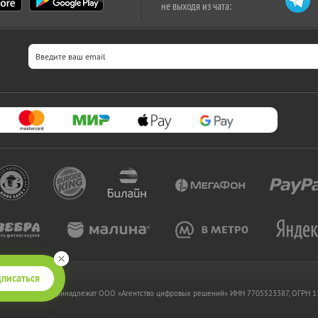
не выходя из чата:
писаться
 www.kupikupon.ru принадлежат OOO «Агентство цифровых решений» ИНН 7705523387, ОГРН