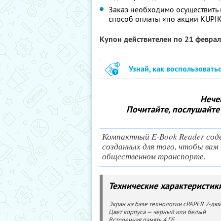
Заказ необходимо осуществить
способ оплаты «по акции KUPI
Купон действителен по 21 февра
Узнай, как воспользовать
Нече
Почитайте, послушайте м
Компактный E-Book Reader сод
созданных для того, чтобы вам 
общественном транспорте.
Технические характеристик
Экран на базе технологии cPAPER 7-дю
Цвет корпуса — черный или белый
Встроенная память 4 Гб