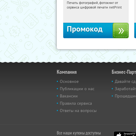
Печать фотографий, фотокниг от
21:32:16
Получили:
4
сервиса цифровой печати netPrint
Россия
Промокод
Компания
Бизнес-Пар
Основное
Давайте сд
Публикации о нас
Заработайт
Вакансии
Прошедши
Правила сервиса
Ответы на вопросы
Все наши купоны доступны