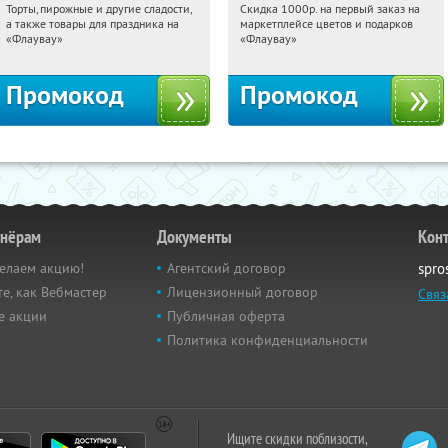
Торты, пирожные и другие сладости,
Скидка 1000р. на первый заказ на
21:32:16
Получили:
6
21:32:16
Получили:
18
а также товары для праздника на
маркетплейсе цветов и подарков
Россия
Россия
«Флаувау»
«Флаувау»
Промокод
Промокод
тнёрам
Документы
Кон
елаем акцию!
Агентский договор
spro
е, как Вебмастер
Лицензионный договор
Связ
е акции
Публичная оферта
Политика конфиденциальности
Ищите скидки поблизости,