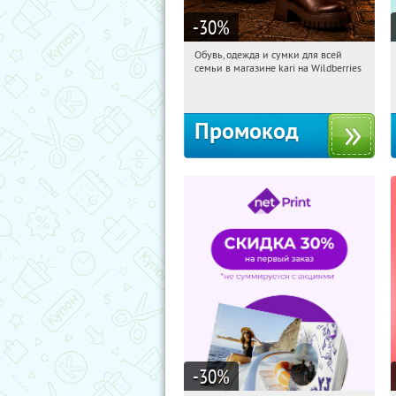
-30
%
Обувь, одежда и сумки для всей
21:32:16
Получили:
30
семьи в магазине kari на Wildberries
Россия
Промокод
-30
%