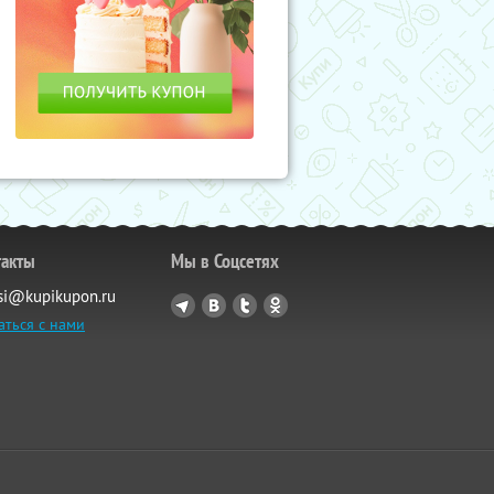
такты
Мы в Соцсетях
si@kupikupon.ru
аться с нами