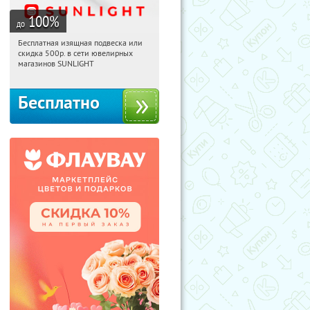
100
%
до
Бесплатная изящная подвеска или
21:32:16
Получили:
73
скидка 500р. в сети ювелирных
Россия
магазинов SUNLIGHT
Бесплатно