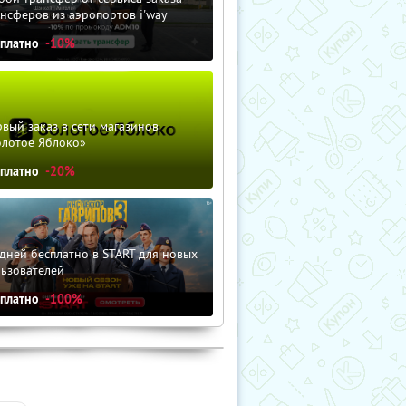
нсферов из аэропортов i'way
сплатно
-10%
вый заказ в сети магазинов
олотое Яблоко»
сплатно
-20%
дней бесплатно в START для новых
льзователей
сплатно
-100%