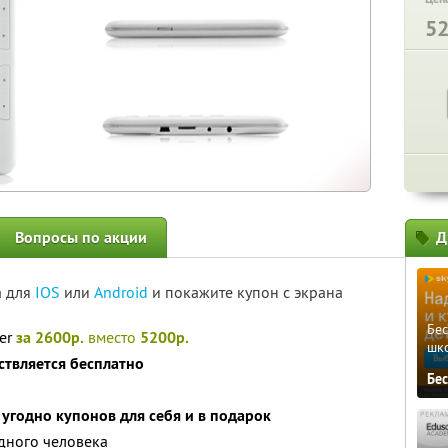
5
Вопросы по акции
Д
а для
IOS
или
Android
и покажите купон с экрана
Бе
der
за 2600р.
вместо
5200р.
шк
ствляется бесплатно
Бе
угодно купонов для себя и в подарок
дного человека