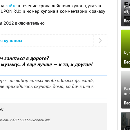
 на
сайте
в течение срока действия купона, указав
Ра
KUPON.RU» и номер купона в комментарии к заказу
«Э
Бе
ля 2012 включительно
ся купоном
Кур
м заняться в дороге?
Бе
узыку... А еще лучше — и то, и другое!
ержит набор самых необходимых функций,
не приходилось скучать дома, на даче или в
Ра
дне
Бе
и:
ймовый 480 * 800 пикселей ЖК
Люб