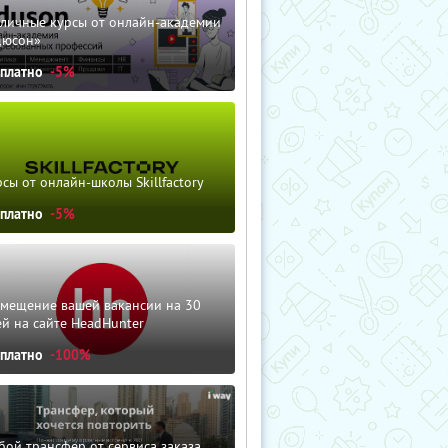
зличные курсы от онлайн-академии
дюсон»
сплатно
-5%
сы от онлайн-школы Skillfactory
сплатно
-5%
змещение вашей вакансии на 30
й на сайте HeadHunter
сплатно
-100%
ой трансфер от сервиса заказа