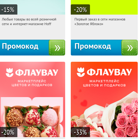
-15
%
-20
%
Любые товары во всей розничной
Первый заказ в сети магазинов
21:32:16
Получили:
83
21:32:16
Получи первым!
сети и интернет-магазине Hoff
«Золотое Яблоко»
Москва, 1-й Волоколамский проезд,
Россия
10с1
Промокод
Промокод
-20
%
-33
%