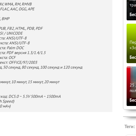
AV, WMA, RM, RMVB
тра
FLAC, AAC, OGG, APE
Бе
, BMP
UB, FB2, HTML, PDB, PDF
SI / UNICODE
та: ANSI/UTF-8
Пер
кста: ANSI/UTF-8
«З
ста: Palm DOC
а: PDF версия 1.3/1.4/1.5
Бе
кста: OCF
кст: OFFICE/97/2003
, 50 секунд, 80 секунд, 100 секунд и 120 секунд
инут, 10 минут, 15 минут, 20 минут
25 
по
выход: DC5.0 ~ 5.5V 500mA ~ 1500mA
Бе
h Speed)
0 мАч)
Теги: