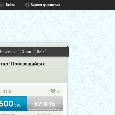
Войти
Зарегистрироваться
52
18
8
Промокоды
Отели
Дети
атно! Просвещайся с
31
(0)
и:
600
КУПИТЬ
руб.
 без скидки: