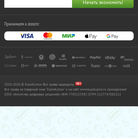
Принимаем к оплате:
2010-2026 © КупиКупон. Все права защищены.
Все права на товарный знак "КупиКупон" и на сайт www.kupikupon.ru принадлежат
OOO «Агентство цифровых решений» ИНН 7705523387, ОГРН 1127747063212