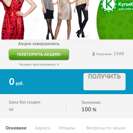
Акция завершилась
2500
ПОВТОРИТЬ АКЦИЮ
Получили:
Человек проголосовало: 4
ПОЛУЧИТЬ
0
руб.
Цена без скидки:
Экономия:
∞
100
%
Основное
Адреса
Отзывы
Вопросы по акции