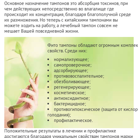
Основное назначение тампонов это абсорбция токсинов, при
чем действующих непосредственно во влагалище где
происходит их концентрация, благодаря благополучной среде
их размножения. Но теперь с китайскими тампонами вы
можете ходить на работу, а лечебный тампон совсем не
мешает Вашей повседневной жизни.
Фито тампоны обладают огромным компле
свойств. Среди них:
нормализующее;
самопроверочное;
адсорбирующее;
противовоспалительное;
обезболивающее;
регенерирующее;
косметическое;
антиоксидантное;
бактерицидное;
противогипоксическое (защита от кисло
голодания);
профилактическое.
Положительные результаты в лечении и профилактике
достигаются благодаря уникальным свойствам тампонов марки