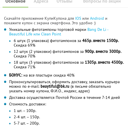
Основное
Адреса
Отзывы
Вопросы по акции
Скачайте приложение КупиКупона для
IOS
или
Android
и
покажите купон с экрана смартфона. Это удобно :)
Уникальные фитотампоны торговой марки
Bang De Li -
Beautiful Life или Clean Point
6 штук (1 упаковка) фитотампонов за
465р. вместо 1500р.
Скидка 69%
12 штук (2 упаковки) фитотампонов за
900р. вместо 3000р.
Скидка 70%
18 штук (3 упаковки) фитотампонов за
1305р. вместо 4500р.
Скидка 71%
БОНУС:
на все пластыри скидка 40%
Проконсультироваться, оформить доставку, заказать курьера
можно по e-mail:
beaytiful@bk.ru
(в письме обязательно
указать номер купона, Ф.И.О., индекс, адрес)
Доставка осуществляется Почтой России в течение 7-14 дней
Стоимость доставки:
1 шт. – 100р.
2-4 шт. – 150р.
5-7 шт. – 200р.