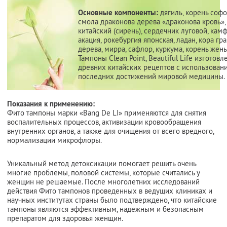
Основные компоненты:
дягиль, корень софо
смола драконова дерева «драконова кровь»,
китайский (сирень), сердечник луговой, кам
акация, рокебургия японская, ладан, кора гр
дерева, мирра, сафлор, куркума, корень жень
Тампоны Clean Point, Beautiful Life изготов
древних китайских рецептов с использован
последних достижений мировой медицины.
Показания к применению:
Фито тампоны марки «Bang De LI» применяются для снятия
воспалительных процессов, активизации кровообращения
внутренних органов, а также для очищения от всего вредного,
нормализации микрофлоры.
Уникальный метод детоксикации помогает решить очень
многие проблемы, половой системы, которые считались у
женщин не решаемые. После многолетних исследований
действия Фито тампонов проведенных в ведущих клиниках и
научных институтах страны было подтверждено, что китайские
тампоны являются эффективным, надежным и безопасным
препаратом для здоровья женщин.