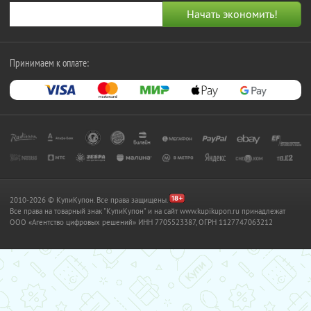
Принимаем к оплате:
2010-2026 © КупиКупон. Все права защищены.
Все права на товарный знак "КупиКупон" и на сайт www.kupikupon.ru принадлежат
OOO «Агентство цифровых решений» ИНН 7705523387, ОГРН 1127747063212