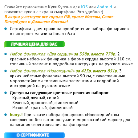
Скачайте приложение КупиКупона для
IOS
или
Android
и
покажите купон с экрана смартфона. Это удобно :)
В акции участвуют все города РФ, кроме Москвы, Санкт-
Петербурга и Дальнего Востока!
Сертификат дает право на приобретение набора фонариков
от интернет-магазина fonariki5.ru
Набор фонариков «Два сердца»
за 358р. вместо
779р
.
2
красных небесных фонарика в форме сердца высотой 110 см,
топливный элемент и подробная инструкция на русском языке
Набор фонариков «Новогодний»
за 425р. вместо
851р
.
3
ярких небесных фонарика высотой 90 см, с качественными,
морозостойкими топливными элементами и подробной
инструкцией на русском языке
Доступны следующие цветовые решения наборов:
- Красный, желтый, синий
- Зеленый, оранжевый, фиолетовый
- Розовый, красный, фиолетовый
Бонус!
При заказе набора фонариков «Новогодний» вы
совершенно бесплатно получаете морозостойкий маркер для
написания своего желания на фонарике