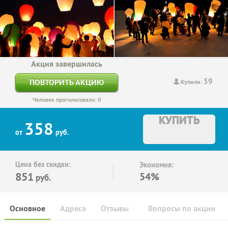
Акция завершилась
59
ПОВТОРИТЬ АКЦИЮ
Купили:
Человек проголосовало: 0
КУПИТЬ
358
от
руб.
Цена без скидки:
Экономия:
851
54%
руб.
Основное
Адреса
Отзывы
Вопросы по акции