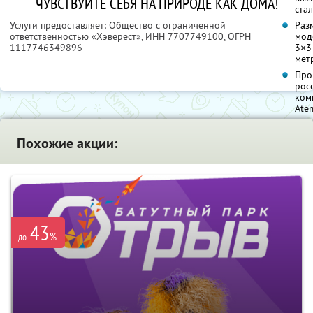
ЧУВСТВУЙТЕ СЕБЯ НА ПРИРОДЕ КАК ДОМА!
ста
Услуги предоставляет: Общество с ограниченной
Раз
ответственностью «Хэверест»,
ИНН 7707749100
, ОГРН
мод
1117746349896
3×3
мет
Про
рос
ком
Ate
Похожие акции:
43
%
до