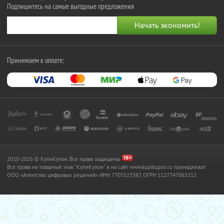
Подпишитесь на самые выгодные предложения
Принимаем к оплате:
2010-2026 © КупиКупон. Все права защищены.
Все права на товарный знак "КупиКупон" и на сайт www.kupikupon.ru принадлежат
OOO «Агентство цифровых решений» ИНН 7705523387, ОГРН 1127747063212