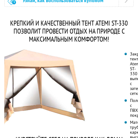
Узнай, как воспользоваться купоном
КРЕПКИЙ И КАЧЕСТВЕННЫЙ ТЕНТ ATEMI ST-330
ПОЗВОЛИТ ПРОВЕСТИ ОТДЫХ НА ПРИРОДЕ С
МАКСИМАЛЬНЫМ КОМФОРТОМ!
Зак
тен
Ate
ST-
330
вып
с
зат
сет
Пол
с
ПВХ
пок
Мат
тру
карк
выс