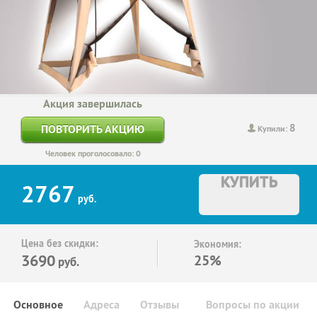
Акция завершилась
8
ПОВТОРИТЬ АКЦИЮ
Купили:
Человек проголосовало: 0
КУПИТЬ
2767
руб.
Цена без скидки:
Экономия:
3690
25%
руб.
Основное
Адреса
Отзывы
Вопросы по акции