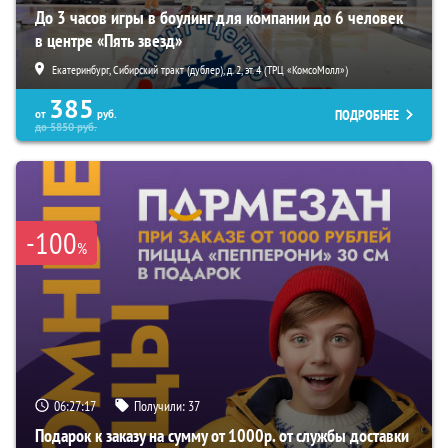
До 3 часов игры в боулинг для компании до 6 человек
в центре «Пять звезд»
Екатеринбург, Сибирский тракт (дублер), д. 2, эт. 4 (ТРЦ «КомсоМолл»)
385
ПОДРОБНЕЕ
от
руб.
до
5850
руб.
-100
%
06:27:16
Получили:
37
Подарок к заказу на сумму от 1000р. от службы доставки