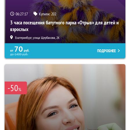
06:27:16
Купили:
202
3 часа посещения батутного парка «Отрыв» для детей и
взрослых
Екатеринбург, улица Щербакова, 2К
70
ПОДРОБНЕЕ
от
руб.
до
1400
руб.
-50
%