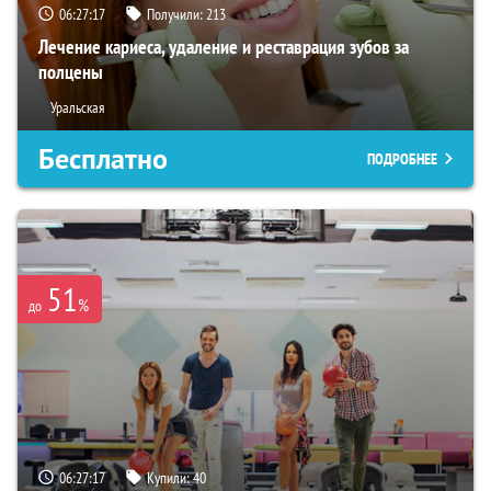
06:27:16
Получили:
213
Лечение кариеса, удаление и реставрация зубов за
полцены
Уральская
Бесплатно
ПОДРОБНЕЕ
51
%
до
06:27:16
Купили:
40