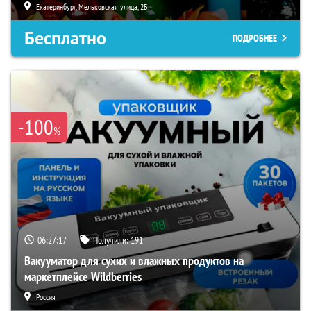
Екатеринбург, Мельковская улица, 2Б
Бесплатно
ПОДРОБНЕЕ
-100
%
06:27:16
Получили:
191
Вакууматор для сухих и влажных продуктов на
маркетплейсе Wildberries
Россия