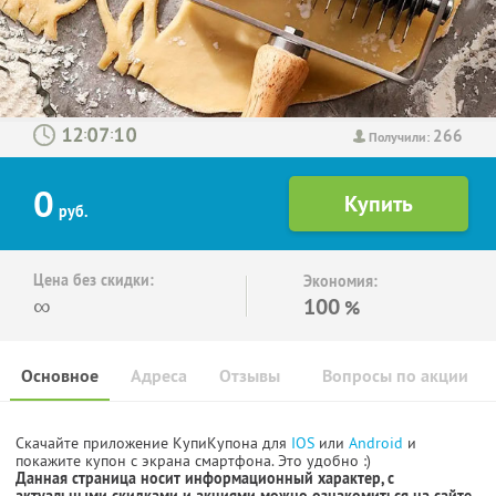
266
:
:
Получили:
0
руб.
Цена без скидки:
Экономия:
∞
100
%
Основное
Адреса
Отзывы
Вопросы по акции
Скачайте приложение КупиКупона для
IOS
или
Android
и
покажите купон с экрана смартфона. Это удобно :)
Данная страница носит информационный характер, с