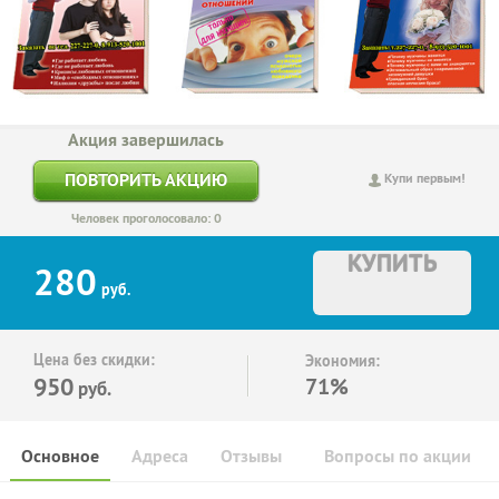
Акция завершилась
ПОВТОРИТЬ АКЦИЮ
Купи первым!
Человек проголосовало: 0
КУПИТЬ
280
руб.
Цена без скидки:
Экономия:
950
71%
руб.
Основное
Адреса
Отзывы
Вопросы по акции