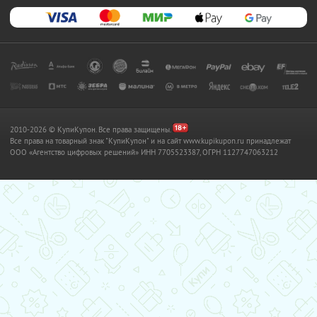
2010-2026 © КупиКупон. Все права защищены.
Все права на товарный знак "КупиКупон" и на сайт www.kupikupon.ru принадлежат
OOO «Агентство цифровых решений» ИНН 7705523387, ОГРН 1127747063212