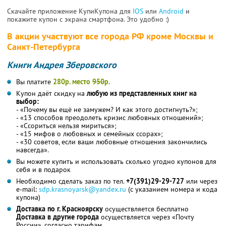
Скачайте приложение КупиКупона для
IOS
или
Android
и
покажите купон с экрана смартфона. Это удобно :)
В акции участвуют все города РФ кроме Москвы и
Санкт-Петербурга
Книги Андрея Зберовского
Вы платите
280р. место
950
р.
Купон даёт скидку на
любую из представленных книг на
выбор:
- «Почему вы ещё не замужем? И как этого достигнуть?»;
- «13 способов преодолеть кризис любовных отношений»;
- «Ссориться нельзя мириться»;
- «15 мифов о любовных и семейных ссорах»;
- «30 советов, если ваши любовные отношения закончились
навсегда».
Вы можете купить и использовать сколько угодно купонов для
себя и в подарок
Необходимо сделать заказ по тел.
+7(391)29-29-727
или через
e-mail:
sdp.krasnoyarsk@yandex.ru
(с указанием номера и кода
купона)
Доставка по г. Красноярску
осуществляется бесплатно
Доставка в другие города
осуществляется через «Почту
России», согласно тарифам