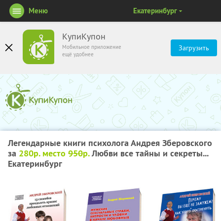
Меню
Екатеринбург
КупиКупон
Мобильное приложение
Загрузить
ещё удобнее
Легендарные книги психолога Андрея Зберовского
за
280р. место
950
р.
Любви все тайны и секреты...
Екатеринбург