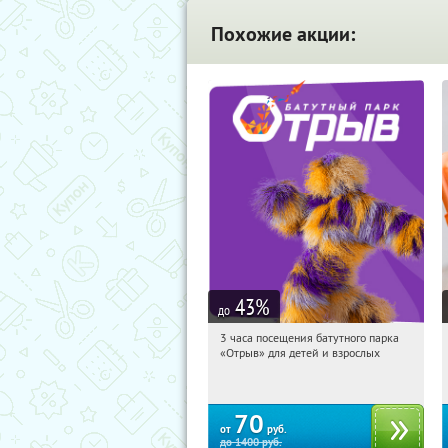
Похожие акции:
43
%
до
3 часа посещения батутного парка
20:15:46
Купили:
202
«Отрыв» для детей и взрослых
Екатеринбург, улица Щербакова, 2К
70
от
руб.
до
1400
руб.