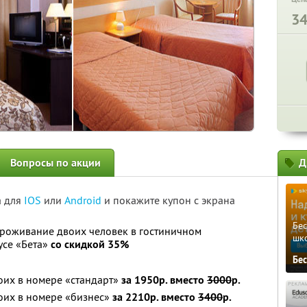
3
Вопросы по акции
Д
а для
IOS
или
Android
и покажите купон с экрана
Бе
проживание двоих человек в гостиничном
шк
усе «Бета»
со скидкой 35%
Бе
оих в номере «стандарт»
за 1950р. вместо
3000
р.
оих в номере «бизнес»
за 2210р. вместо
3400
р.