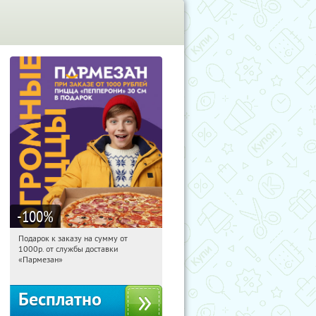
-100
%
Подарок к заказу на сумму от
20:15:46
Получили:
37
1000р. от службы доставки
Екатеринбург, проспект Академика
«Пармезан»
Сахарова, 64
Бесплатно