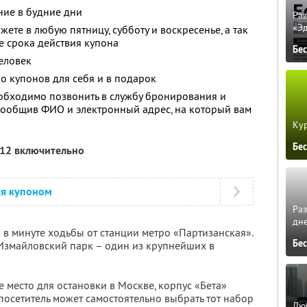
ие в будние дни
Ра
«Э
ете в любую пятницу, субботу и воскресенье, а так
е срока действия купона
Бе
человек
о купонов для себя и в подарок
обходимо позвонить в службу бронирования и
сообщив ФИО и электронный адрес, на который вам
Кур
Бе
012 включительно
ся купоном
Ра
дне
 в минуте ходьбы от станции метро «Партизанская».
Бе
Измайловский парк – один из крупнейших в
 место для остановки в Москве, корпус «Бета»
 посетитель может самостоятельно выбрать тот набор
Люб