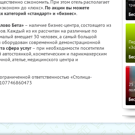
ущественно сэкономить. При этом отель располагает
тра
 «эконом» до «люкс».
По акции вы можете
 категорий «стандарт» и «бизнес»
.
Бе
лово Бета»
– наличие бизнес-центра, состоящего из
в. Каждый из их рассчитан на различные по
малый вмещает 30 человек, а самый большой
ал оборудован современной демонстрационной
Пер
«З
та сфера услуг
– при необходимости посетители
й автостоянкой, косметическим и парикмахерским
Бе
ной, ателье, медицинского центра и
 ограниченной ответственностью «Столица-
1107746860473
25 
по
Бе