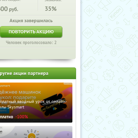
Экономия:
400
35%
руб.
Акция завершилась
ПОВТОРИТЬ АКЦИЮ
Человек проголосовало: 2
ругие акции партнера
сплатный вводный урок от онлайн-
олы Skysmart
сплатно
-100%