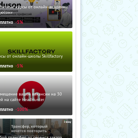
зличные курсы от онлайн-академии
дюсон»
сплатно
-5%
сы от онлайн-школы Skillfactory
сплатно
-5%
змещение вашей вакансии на 30
й на сайте HeadHunter
сплатно
-100%
ой трансфер от сервиса заказа