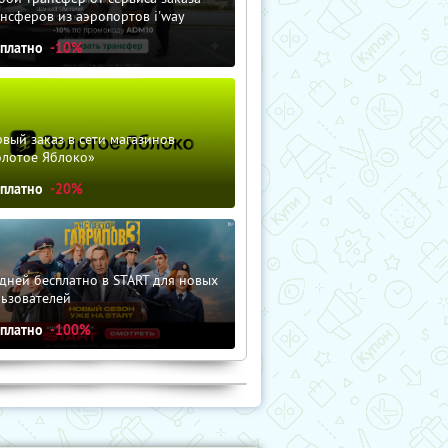
нсферов из аэропортов i'way
сплатно
-10%
вый заказ в сети магазинов
олотое Яблоко»
сплатно
-20%
дней бесплатно в START для новых
льзователей
сплатно
-100%