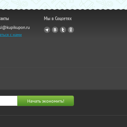
такты
Мы в Соцсетях
si@kupikupon.ru
аться с нами