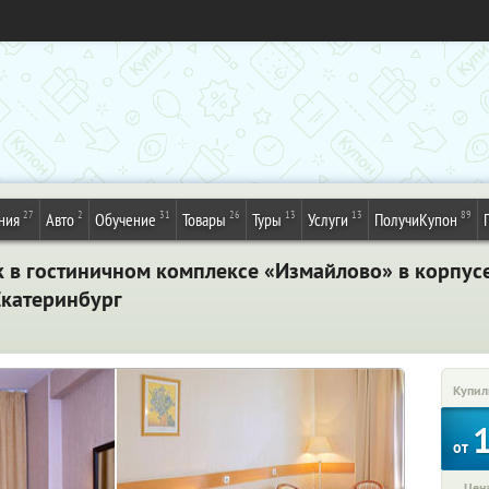
27
2
31
26
13
13
89
ния
Авто
Обучение
Товары
Туры
Услуги
ПолучиКупон
 в гостиничном комплексе «Измайлово» в корпусе
Екатеринбург
Купил
от
Цена