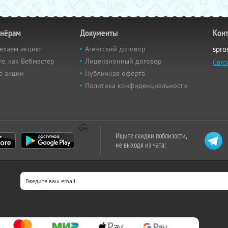
тнёрам
Документы
Кон
елаем акцию!
Агентский договор
spro
е, как Вебмастер
Лицензионный договор
Связ
е акции
Публичная оферта
Политика конфиденциальности
Ищите скидки поблизости,
не выходя из чата: