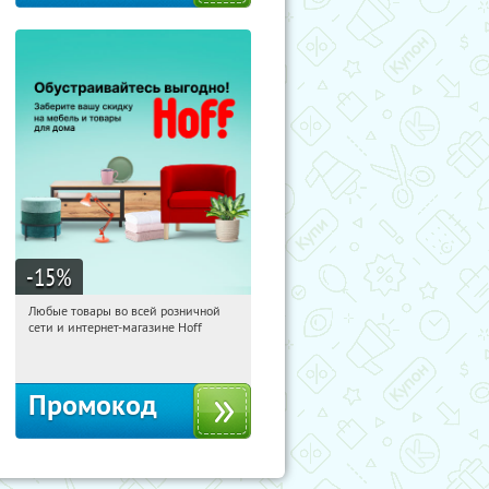
-15
%
Любые товары во всей розничной
20:15:46
Получили:
83
сети и интернет-магазине Hoff
Москва, 1-й Волоколамский проезд,
10с1
Промокод