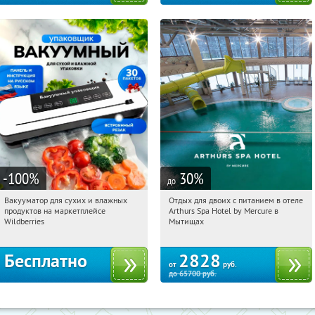
-100
%
30
%
до
Вакууматор для сухих и влажных
Отдых для двоих с питанием в отеле
20:15:46
Получили:
174
20:15:46
Купи первым!
продуктов на маркетплейсе
Arthurs Spa Hotel by Mercure в
Россия
Московская обл., г. Мытищи, д.
Wildberries
Мытищах
Ларево, ул. Хвойная, стр. 26
Бесплатно
2828
от
руб.
до
65700
руб.