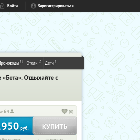
Войти
Зарегистрироваться
51
17
8
Промокоды
Отели
Дети
 «Бета». Отдыхайте с
64
(0)
и:
1950
КУПИТЬ
руб.
 без скидки: