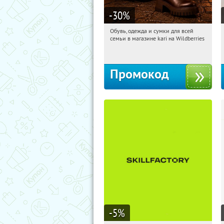
-30
%
Обувь, одежда и сумки для всей
11:46:23
Получили:
31
семьи в магазине kari на Wildberries
Россия
Промокод
-5
%