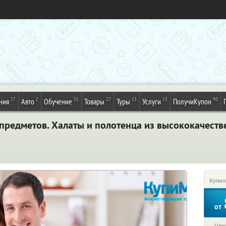
27
2
31
27
13
13
90
ния
Авто
Обучение
Товары
Туры
Услуги
ПолучиКупон
8 предметов. Халаты и полотенца из высококачеств
Купил
от
Цена