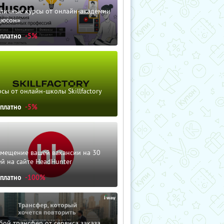
зличные курсы от онлайн-академии
дюсон»
сплатно
-5%
сы от онлайн-школы Skillfactory
сплатно
-5%
змещение вашей вакансии на 30
й на сайте HeadHunter
сплатно
-100%
ой трансфер от сервиса заказа