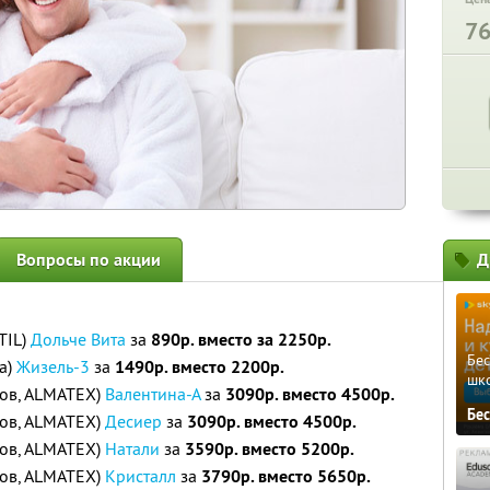
7
Вопросы по акции
Д
TIL)
Дольче Вита
за
890р. вместо за 2250р.
Бе
а)
Жизель-3
за
1490р. вместо 2200р.
шк
тов, ALMATEX)
Валентина-А
за
3090р. вместо 4500р.
Бе
тов, ALMATEX)
Десиер
за
3090р. вместо 4500р.
тов, ALMATEX)
Натали
за
3590р. вместо 5200р.
тов, ALMATEX)
Кристалл
за
3790р. вместо 5650р.