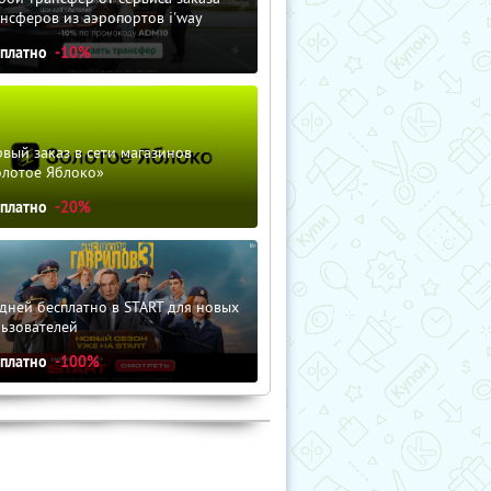
нсферов из аэропортов i'way
сплатно
-10%
вый заказ в сети магазинов
олотое Яблоко»
сплатно
-20%
дней бесплатно в START для новых
льзователей
сплатно
-100%