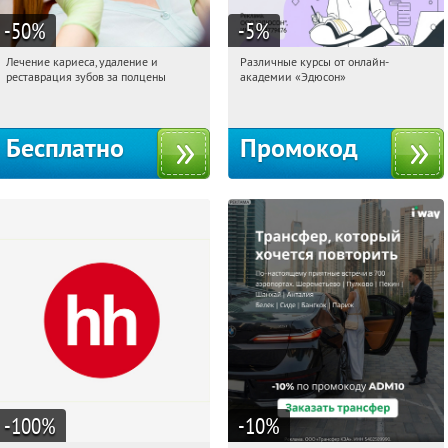
-50
%
-5
%
Лечение кариеса, удаление и
Различные курсы от онлайн-
11:46:23
Получили:
213
11:46:23
Получили:
2
реставрация зубов за полцены
академии «Эдюсон»
Уральская
Россия
Бесплатно
Промокод
-100
%
-10
%