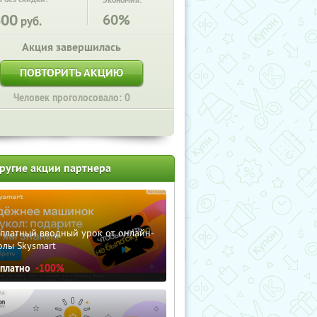
Экономия:
600
60%
руб.
Акция завершилась
ПОВТОРИТЬ АКЦИЮ
Человек проголосовало: 0
ругие акции партнера
сплатный вводный урок от онлайн-
олы Skysmart
сплатно
-100%