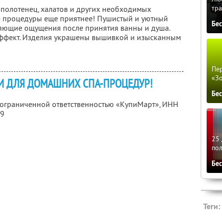
тра
 полотенец, халатов и других необходимых
е процедуры еще приятнее! Пушистый и уютный
Бе
ляющие ощущения после принятия ванны и душа.
эффект. Изделия украшены вышивкой и изысканным
Пер
«З
 ДЛЯ ДОМАШНИХ СПА-ПРОЦЕДУР!
Бе
с ограниченной ответственностью «КупиМарт»,
ИНН
09
25 
по
Бе
Теги: