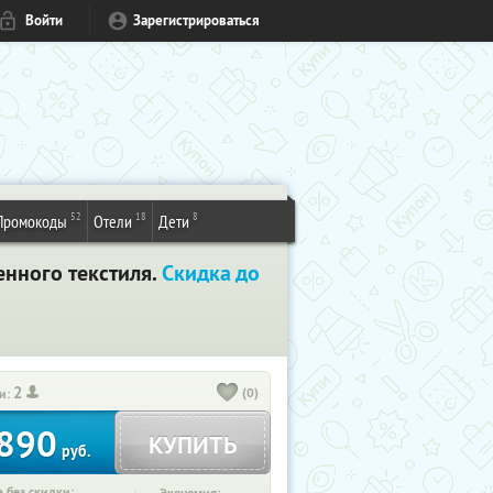
Войти
Зарегистрироваться
52
18
8
Промокоды
Отели
Дети
енного текстиля.
Скидка до
2
(0)
и:
890
КУПИТЬ
руб.
 без скидки: