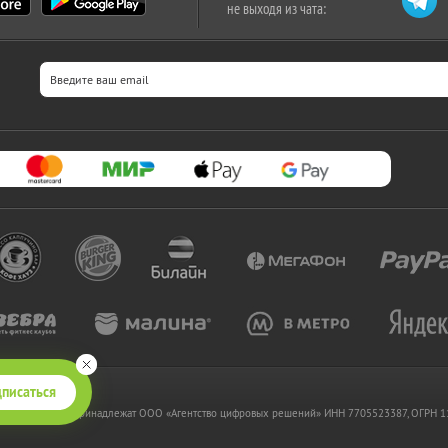
не выходя из чата:
писаться
 www.kupikupon.ru принадлежат OOO «Агентство цифровых решений» ИНН 7705523387, ОГРН