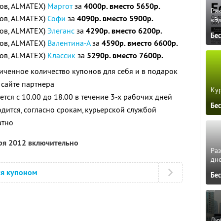
тов, ALMATEX)
Маргот
за
4000р. вместо 5650р.
Ра
тов, ALMATEX)
Софи
за
4090р. вместо 5900р.
«Э
тов, ALMATEX)
Элеганс
за
4290р. вместо 6200р.
Бе
тов, ALMATEX)
Валентина-А
за
4590р. вместо 6600р.
тов, ALMATEX)
Классик
за
5290р. вместо 7600р.
ченное количество купонов для себя и в подарок
сайте партнера
Кур
тся с 10.00 до 18.00 в течение 3-х рабочих дней
Бе
дится, согласно срокам, курьерской службой
атно
бря 2012 включительно
Ра
дне
ся купоном
Бе
Люб