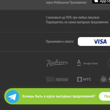
через Мобильное Приложение:
Сэкономьте до 90% при любых покупках
Подпишитесь на самые выгодные предложения
Принимаем к оплате:
Под
Хочешь быть в курсе выгодных предложений?
2010-2026 © КупиКупон. Все права защищены.
Все права на товарный знак "КупиКупон" и на сайт