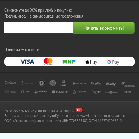
Сэкономьте до 90% при любых покупках
Подпишитесь на самые выгодные предложения
Принимаем к оплате:
2010-2026 © КупиКупон. Все права защищены.
Все права на товарный знак "КупиКупон" и на сайт www.kupikupon.ru принадлежат
OOO «Агентство цифровых решений» ИНН 7705523387, ОГРН 1127747063212