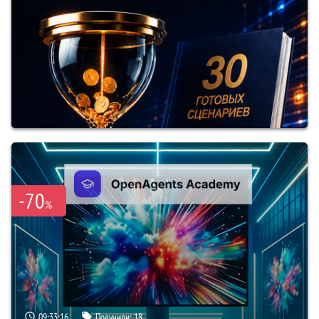
-70
%
09:33:16
Получили:
18