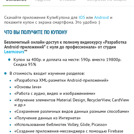
Скачайте приложение КупиКупона для
IOS
или
Android
и
покажите купон с экрана смартфона. Это удобно :)
ЧТО ВЫ ПОЛУЧИТЕ ПО КУПОНУ
Безлимитный онлайн-доступ к полному видеокурсу «Разработка
Android-приложений* с нуля до профессионала» от студии
Learncours
**
Купон за 400р. и доплата на месте: 590р. вместо 19800р.
Скидка 95%
В стоимость входит изучение разделов:
«Разработка XML-разметки Android-приложений»
«Основы Java»
«Работа с аудио, видео и изображениями»
«Изучение элементов Material Design, RecyclerView, CardView
и др.»
«Сохранение различных видов данных разными способами»
«Получение данных из Интернета»
«Использование библиотек Volley, Glide, Picasso»
«Создание приложения-мессенджера с помощью Firebase