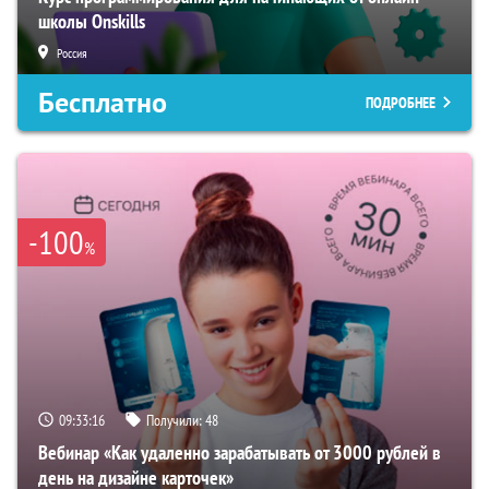
школы Onskills
Россия
Бесплатно
ПОДРОБНЕЕ
-100
%
09:33:16
Получили:
48
Вебинар «Как удаленно зарабатывать от 3000 рублей в
день на дизайне карточек»