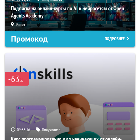
Подписка на онлайн-курсы по AI и нейросетям от Open
Agents Academy
Россия
Промокод
ПОДРОБНЕЕ
-63
%
09:33:16
Получили:
4
Курс программирования для начинающих от онлайн-