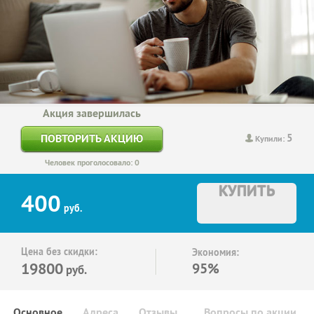
Акция завершилась
5
ПОВТОРИТЬ АКЦИЮ
Купили:
Человек проголосовало: 0
КУПИТЬ
400
руб.
Цена без скидки:
Экономия:
19800
95%
руб.
Основное
Адреса
Отзывы
Вопросы по акции