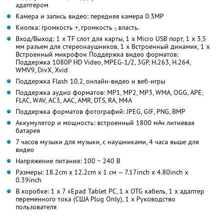
адаптером
Камера и запись видео: передняя камера 0.3MP
Кнопка: громкость +, громкость -, власть.
Вход/Выход: 1 х TF слот для карты, 1 х Micro USB порт, 1 х 3,5
мм разъем для стереонаушников, 1 х Встроенный динамик, 1 х
Встроенный микрофон Поддержка видео форматов:
Поддержка 1080P HD Video, MPEG-1/2, 3GP, H.263, H.264,
WMV9, DivX, Xvid
Поддержка Flash 10.2, онлайн-видео и веб-игры
Поддержка аудио форматов: MP1, MP2, MP3, WMA, OGG, APE,
FLAC, WAV, AC3, AAC, AMR, DTS, RA, M4A
Поддержка форматов фотографий: JPEG, GIF, PNG, BMP
Аккумулятор и мощность: встроенный 1800 мАч литиевая
батарея
7 часов музыки для музыки, с наушниками, 4 часа выше для
видео
Напряжение питания: 100 ~ 240 В
Размеры: 18.2cm х 12.2cm х 1 см — 7.17inch х 4.80inch х
0.39inch
В коробке: 1 х 7 «Epad Tablet PC, 1 х OTG кабель, 1 х адаптер
переменного тока (США Plug Only), 1 х Руководство
пользователя