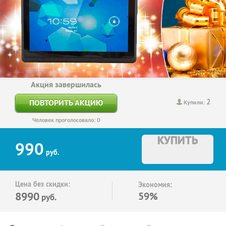
Акция завершилась
2
ПОВТОРИТЬ АКЦИЮ
Купили:
Человек проголосовало: 0
КУПИТЬ
990
руб.
Цена без скидки:
Экономия:
8990
59%
руб.