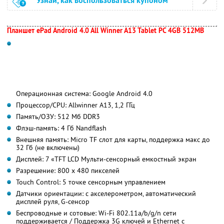
Узнай, как воспользоваться купоном
Планшет ePad Android 4.0 All Winner A13 Tablet PC 4GB 512MB
Операционная система: Google Android 4.0
Процессор/CPU: Allwinner A13, 1,2 ГГц
Память/ОЗУ: 512 Мб DDR3
Флэш-память: 4 Гб Nandflash
Внешняя память: Micro TF слот для карты, поддержка макс до
32 Гб (не включены)
Дисплей: 7 «TFT LCD Мульти-сенсорный емкостный экран
Разрешение: 800 х 480 пикселей
Touch Control: 5 точке сенсорным управлением
Датчики ориентации: с акселерометром, автоматический
дисплей руля, G-сенсор
Беспроводные и сотовые: Wi-Fi 802.11a/b/g/n сети
поддерживается / Поддержка 3G ключей и Ethernet с