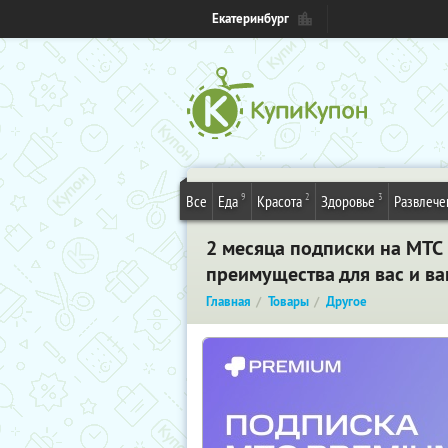
Екатеринбург
9
2
3
Все
Еда
Красота
Здоровье
Развлече
2 месяца подписки на МТС
преимущества для вас и ва
Главная
Товары
Другое