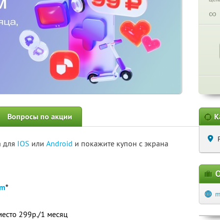
∞
Вопросы по акции
К
а для
IOS
или
Android
и покажите купон с экрана
О
um
*
m
место 299р./1 месяц