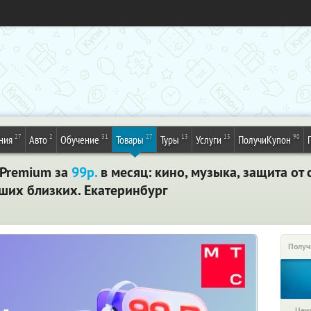
27
2
31
27
13
13
90
ния
Авто
Обучение
Товары
Туры
Услуги
ПолучиКупон
 Premium за
99р.
в месяц: кино, музыка, защита от 
ших близких. Екатеринбург
Получ
Цена