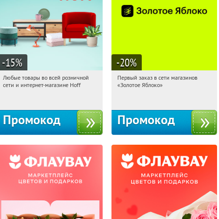
-15
%
-20
%
Любые товары во всей розничной
Первый заказ в сети магазинов
04:11:53
Получили:
83
04:11:53
Получи первым!
сети и интернет-магазине Hoff
«Золотое Яблоко»
Москва, 1-й Волоколамский проезд,
Россия
10с1
Промокод
Промокод