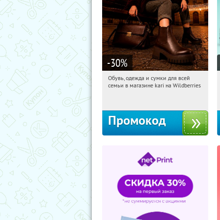
-30
%
Обувь, одежда и сумки для всей
04:11:53
Получили:
31
семьи в магазине kari на Wildberries
Россия
Промокод