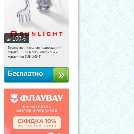
100
%
до
Бесплатная изящная подвеска или
04:11:53
Получили:
74
скидка 500р. в сети ювелирных
Россия
магазинов SUNLIGHT
Бесплатно