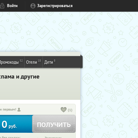
Войти
Зарегистрироваться
52
18
8
Промокоды
Отели
Дети
спама и другие
и первым!
(1)
0
ПОЛУЧИТЬ
руб.
 без скидки: