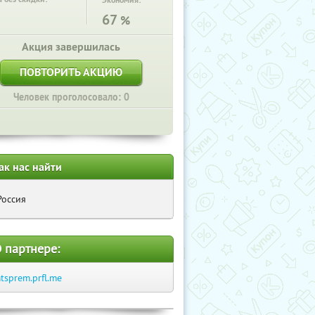
Экономия:
67
%
Акция завершилась
ПОВТОРИТЬ АКЦИЮ
Человек проголосовало: 0
ак нас найти
Россия
 партнере:
tsprem.prfl.me