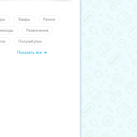
ары
Товары
Разное
мокоды
Развлечения
гое
ПолучиКупон
Показать все