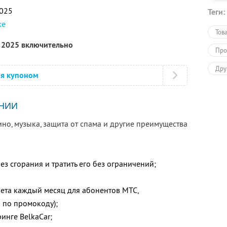
2025
Теги:
ке
Тов
я 2025 включительно
Про
Дру
ся купоном
НИИ
но, музыка, защита от спама и другие преимущества
ез сгорания и тратить его без ограничений;
нета каждый месяц для абонентов МТС,
 по промокоду);
инге BelkaCar;