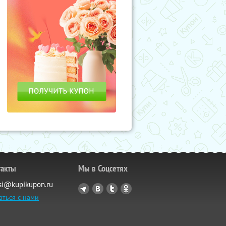
такты
Мы в Соцсетях
si@kupikupon.ru
аться с нами