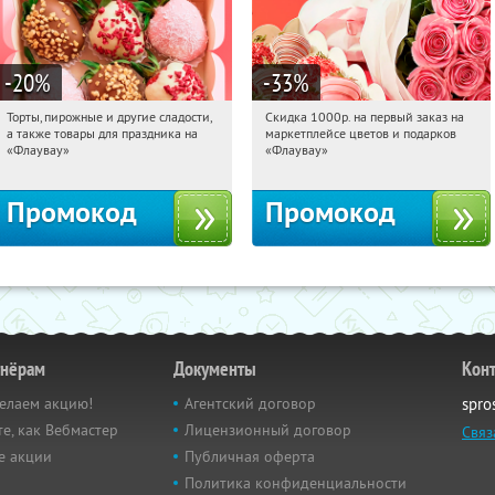
-20
%
-33
%
Торты, пирожные и другие сладости,
Скидка 1000р. на первый заказ на
04:11:53
Получили:
6
04:11:53
Получили:
18
а также товары для праздника на
маркетплейсе цветов и подарков
Россия
Россия
«Флаувау»
«Флаувау»
Промокод
Промокод
тнёрам
Документы
Кон
елаем акцию!
Агентский договор
spro
е, как Вебмастер
Лицензионный договор
Связ
е акции
Публичная оферта
Политика конфиденциальности