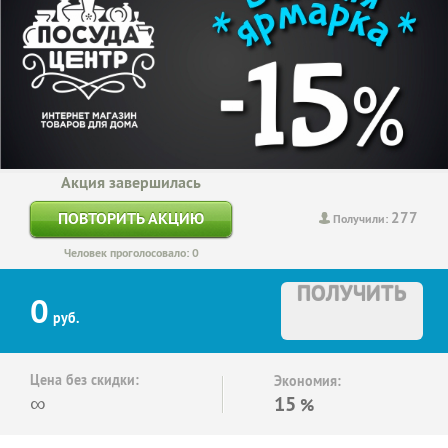
Акция завершилась
277
ПОВТОРИТЬ АКЦИЮ
Получили:
Человек проголосовало: 0
ПОЛУЧИТЬ
0
руб.
Цена без скидки:
Экономия:
∞
15
%