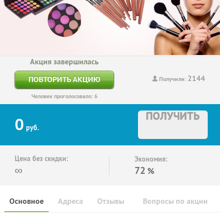
Акция завершилась
2144
ПОВТОРИТЬ АКЦИЮ
Получили:
Человек проголосовало: 6
ПОЛУЧИТЬ
0
руб.
Цена без скидки:
Экономия:
∞
72
%
Основное
Адреса
Отзывы
Вопросы по акции