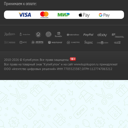
Принимаем к оплате:
2010-2026 © КупиКупон. Все права защищены.
Все права на товарный знак "КупиКупон" и на сайт www.kupikupon.ru принадлежат
OOO «Агентство цифровых решений» ИНН 7705523387, ОГРН 1127747063212