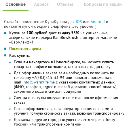
Основное
Адреса
Отзывы
Вопросы по акции
Скачайте приложение КупиКупона для
IOS
или
Android
и
покажите купон с экрана смартфона. Это удобно :)
Купон за
100 рублей
дает
скидку 55%
на уникальные
американские маркеры RainBowBrush в интернет-магазине
«Вармлайф»!
Посмотреть цены
Как купить:
Если вы находитесь в Новосибирске, вы можете купить
товар как в офисе компании, так и заказать доставку
Для оформления заказа вам необходимо позвонить по
телефону +7(383)315-33-94 или написать письмо на e-
mail
info@warmlife.me
с указанием контактных данных
(ФИО, телефон, адрес и способ доставки, способ оплаты),
секретного кода и списка продукции
Счет на оплату вы получаете по e-mail после оформления
заказа
После оформления заказа оператор свяжется с вами и
уточнит полную стоимость заказа, включая транспортировку
Доставка в другие города осуществляется через «Почту
России» или транспортные компании