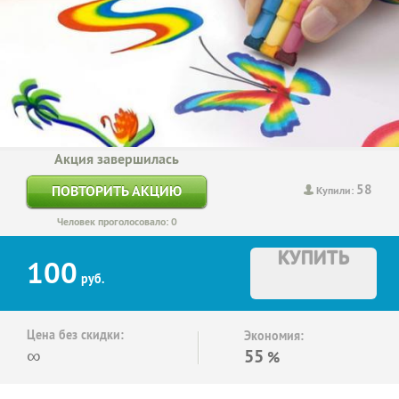
Акция завершилась
58
ПОВТОРИТЬ АКЦИЮ
Купили:
Человек проголосовало: 0
КУПИТЬ
100
руб.
Цена без скидки:
Экономия:
∞
55
%