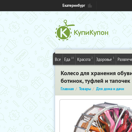
Екатеринбург
10
2
3
Все
Еда
Красота
Здоровье
Развлеч
Колесо для хранения обув
ботинок, туфлей и тапочек
Главная
Товары
Для дома и дачи