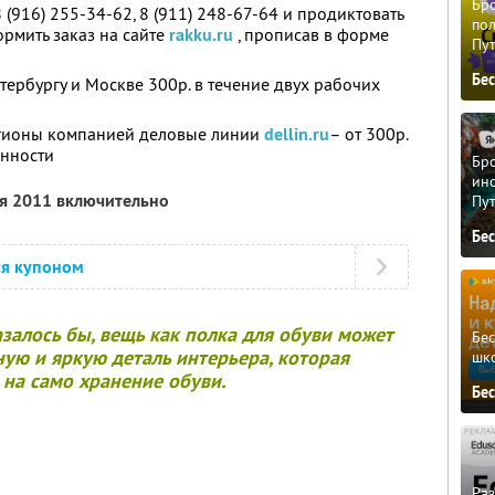
Бро
 (916) 255-34-62, 8 (911) 248-67-64 и продиктовать
пол
рмить заказ на сайте
rakku.ru
, прописав в форме
Пу
Бе
тербургу и Москве 300р. в течение двух рабочих
регионы компанией деловые линии
dellin.ru
– от 300р.
ённости
Бро
ино
ря 2011 включительно
Пу
Бе
ся купоном
азалось бы, вещь как полка для обуви может
Бе
ую и яркую деталь интерьера, которая
шк
 на само хранение обуви.
Бе
Ра