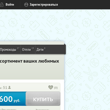
Войти
Зарегистрироваться
57
19
8
Промокоды
Отели
Дети
ссортимент ваших любимых
51
(0)
и:
600
КУПИТЬ
руб.
 без скидки: