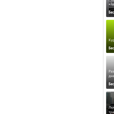
«Э
Бе
Кур
Бе
Ра
дне
Бе
Люб
тра