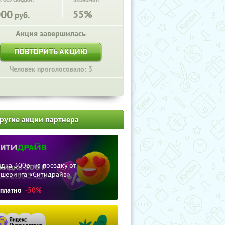
Экономия:
000
55%
руб.
Акция завершилась
ПОВТОРИТЬ АКЦИЮ
Человек проголосовало: 3
ругие акции партнера
дка 300р. на поездку от
ршеринга «Ситидрайв»
сплатно
-50%