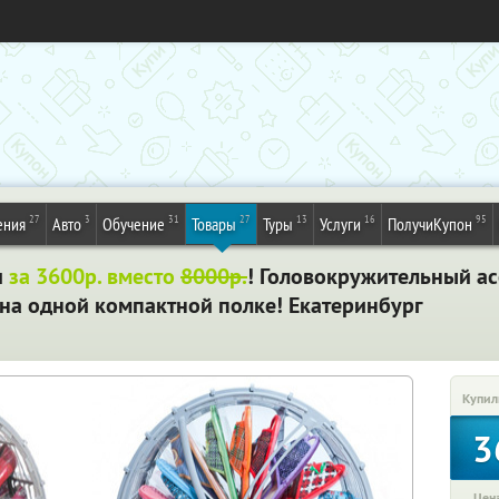
27
3
31
27
13
16
95
ения
Авто
Обучение
Товары
Туры
Услуги
ПолучиКупон
и
за 3600р. вместо
8000р.
! Головокружительный а
 на одной компактной полке! Екатеринбург
Купил
3
Цена