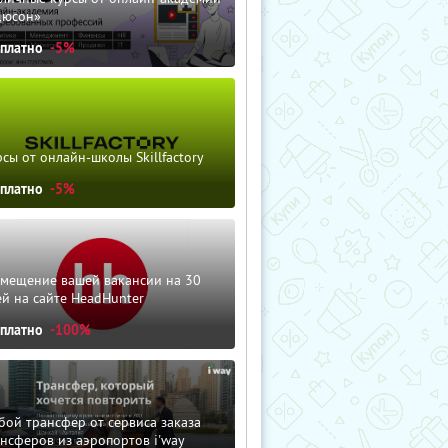
дюсон»
сплатно
-5%
сы от онлайн-школы Skillfactory
сплатно
-5%
змещение вашей вакансии на 30
й на сайте HeadHunter
сплатно
-100%
ой трансфер от сервиса заказа
нсферов из аэропортов i'way