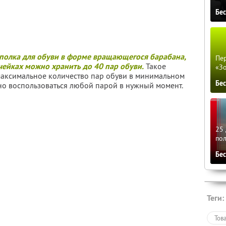
Бе
 полка для обуви в форме вращающегося барабана,
Пер
ячейках можно хранить до 40 пар обуви.
Такое
«З
 максимальное количество пар обуви в минимальном
Бе
но воспользоваться любой парой в нужный момент.
25 
по
Бе
Теги:
Тов