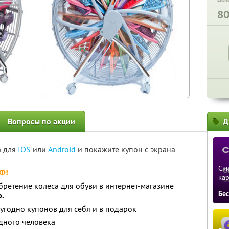
8
Вопросы по акции
Д
а для
IOS
или
Android
и покажите купон с экрана
Ски
РФ!
ка
бретение колеса для обуви в интернет-магазине
Бе
р.
угодно купонов для себя и в подарок
дного человека