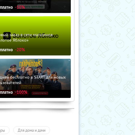
сплатно
-10%
вый заказ в сети магазинов
олотое Яблоко»
сплатно
-20%
дней бесплатно в START для новых
льзователей
сплатно
-100%
ары
Для дома и дачи