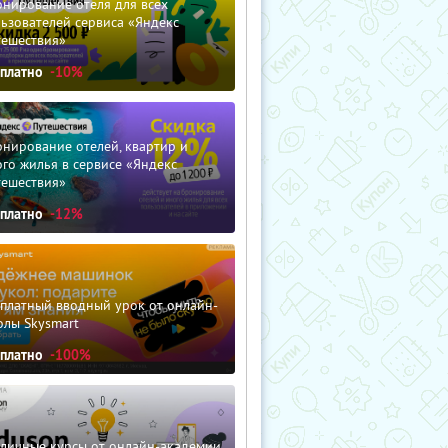
нирование отеля для всех
ьзователей сервиса «Яндекс
тешествия»
сплатно
-10%
нирование отелей, квартир и
го жилья в сервисе «Яндекс
тешествия»
сплатно
-12%
сплатный вводный урок от онлайн-
олы Skysmart
сплатно
-100%
зличные курсы от онлайн-академии