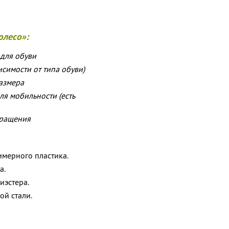
олесо»:
 для обуви
исимости от типа обуви)
азмера
ля мобильности (есть
вращения
имерного пластика.
а.
иэстера.
ой стали.