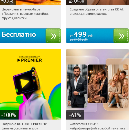
-65
%
64
%
до
Церемонии в лаунж-баре
Создание образа от агентства KK AI:
09:34:59
Получили:
27
09:34:59
Купили:
64
«Поехали»: паровые коктейли,
стрижка, макияж, одежда
Екатеринбург, Мельковская улица, 2Б
Россия
фрукты, напитки
Бесплатно
499
от
руб.
до
6400
руб.
-100
%
-61
%
Подписка RUTUBE + PREMIER:
Фотосессия с ИИ: 5
09:34:59
Получили:
3
09:34:59
Купили:
10
фильмы, сериалы и шоу
нейрофотографий в любой тематике