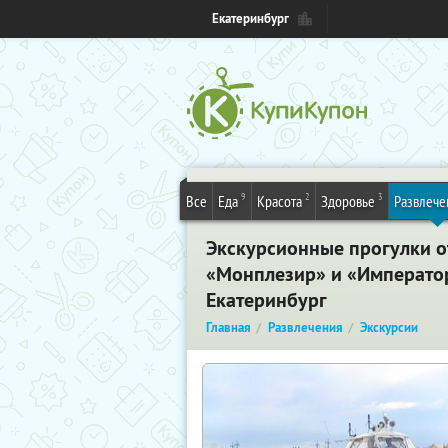
Екатеринбург
9
2
3
Все
Еда
Красота
Здоровье
Развлече
Экскурсионные прогулки о
«Монплезир» и «Император
Екатеринбург
Главная
Развлечения
Экскурсии