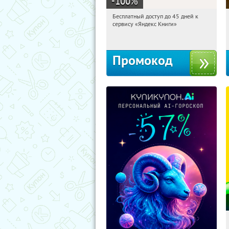
-100
%
Бесплатный доступ до 45 дней к
09:34:59
Получи первым!
сервису «Яндекс Книги»
Россия
Промокод