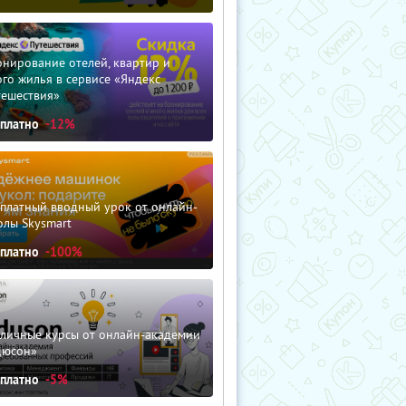
нирование отелей, квартир и
го жилья в сервисе «Яндекс
тешествия»
сплатно
-12%
сплатный вводный урок от онлайн-
олы Skysmart
сплатно
-100%
зличные курсы от онлайн-академии
дюсон»
сплатно
-5%