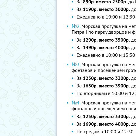
За
890р. вместо 2500р.
до 
За
1190р. вместо 3000р.
до
Ежедневно в 10:00 и 12:30
№2.
Морская прогулка на мет
Петра I по парку дворцов и ф
За
1290р. вместо 3500р.
до
За
1490р. вместо 4000р.
до
Ежедневно в 10:00 и 13:30
№3.
Морская прогулка на мет
фонтанов и посещением грот
За
1250р. вместо 3300р.
до
За
1650р. вместо 3900р.
до
По вторникам в 10:00 и 12
№4.
Морская прогулка на мет
фонтанов и посещением пави
За
1250р. вместо 3300р.
до
За
1690р. вместо 4000р.
до
По средам в 10:00 и 12:30