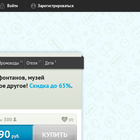
Войти
Зарегистрироваться
51
17
8
Промокоды
Отели
Дети
фонтанов, музей
ое другое!
Скидка до 65%
.
300
(0)
и:
90
КУПИТЬ
руб.