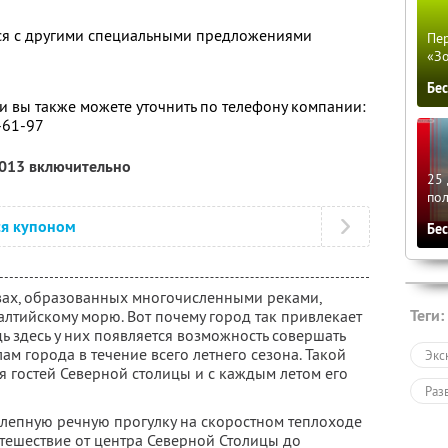
тся с другими специальными предложениями
Пер
«З
Бе
 вы также можете уточнить по телефону компании:
0-61-97
2013 включительно
25 
по
ся купоном
Бе
вах, образованных многочисленными реками,
Теги:
алтийскому морю. Вот почему город так привлекает
дь здесь у них появляется возможность совершать
ам города в течение всего летнего сезона. Такой
Экс
я гостей Северной столицы и с каждым летом его
Раз
лепную речную прогулку на скоростном теплоходе
утешествие от центра Северной Столицы до