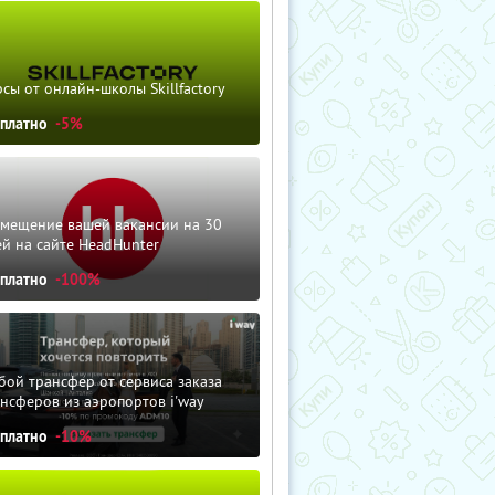
сы от онлайн-школы Skillfactory
сплатно
-5%
змещение вашей вакансии на 30
й на сайте HeadHunter
сплатно
-100%
ой трансфер от сервиса заказа
нсферов из аэропортов i'way
сплатно
-10%