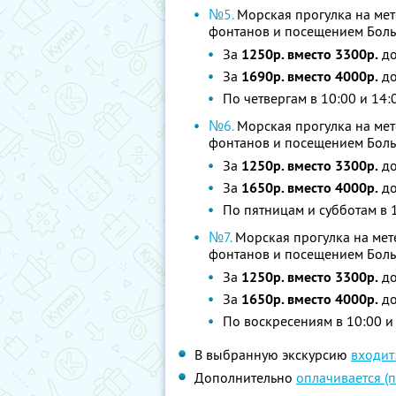
№5.
Морская прогулка на мет
фонтанов и посещением Боль
За
1250р. вместо 3300р.
до
За
1690р. вместо 4000р.
до
По четвергам в 10:00 и 14:
№6.
Морская прогулка на мет
фонтанов и посещением Боль
За
1250р. вместо 3300р.
до
За
1650р. вместо 4000р.
до
По пятницам и субботам в 
№7.
Морская прогулка на мете
фонтанов и посещением Боль
За
1250р. вместо 3300р.
до
За
1650р. вместо 4000р.
до
По воскресениям в 10:00 и
В выбранную экскурсию
входит
Дополнительно
оплачивается (