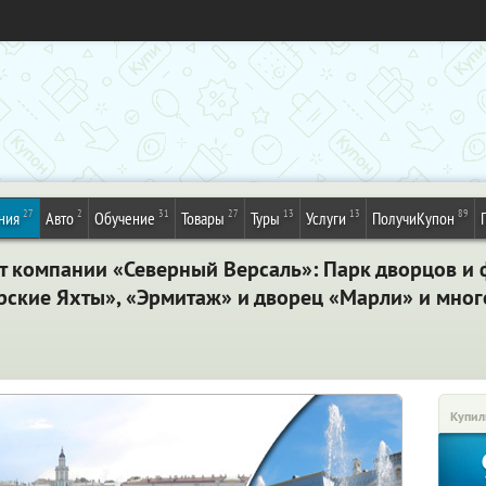
27
2
31
27
13
13
89
ния
Авто
Обучение
Товары
Туры
Услуги
ПолучиКупон
т компании «Северный Версаль»: Парк дворцов и 
ские Яхты», «Эрмитаж» и дворец «Марли» и мног
Купил