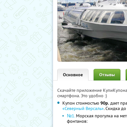
Основное
Отзывы
Скачайте приложение КупиКупон
смартфона. Это удобно :)
Купон стоимостью
90р.
дает пр
«Северный Версаль»
. Скидка д
№1.
Морская прогулка на мет
фонтанов: