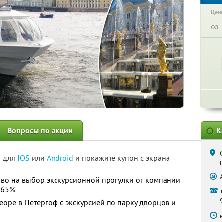
Цена
∞
Вопросы по акции
К
а для
IOS
или
Android
и покажите купон с экрана
аво на выбор экскурсионной прогулки от компании
о 65%
еоре в Петергоф с экскурсией по парку дворцов и