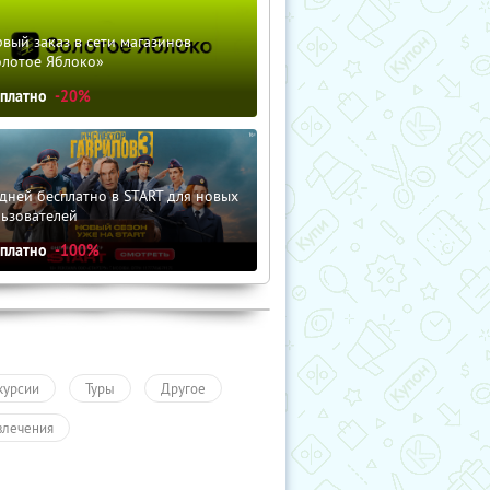
вый заказ в сети магазинов
олотое Яблоко»
сплатно
-20%
дней бесплатно в START для новых
льзователей
сплатно
-100%
курсии
Туры
Другое
влечения