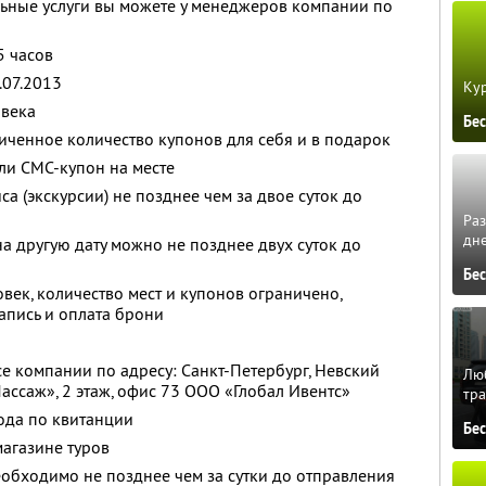
льные услуги вы можете у менеджеров компании по
5 часов
.07.2013
Кур
овека
Бе
ченное количество купонов для себя и в подарок
ли СМС-купон на месте
 (экскурсии) не позднее чем за двое суток до
Ра
дне
а другую дату можно не позднее двух суток до
Бе
век, количество мест и купонов ограничено,
апись и оплата брони
е компании по адресу: Санкт-Петербург, Невский
Люб
ассаж», 2 этаж, офис 73 ООО «Глобал Ивентс»
тра
ода по квитанции
Бе
магазине туров
еобходимо не позднее чем за сутки до отправления