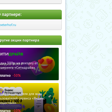
 партнере:
peterhof.ru
ругие акции партнера
дка 300р. на поездку от
ршеринга «Ситидрайв»
сплатно
-50%
нирование отеля для всех
ьзователей сервиса «Яндекс
тешествия»
сплатно
-10%