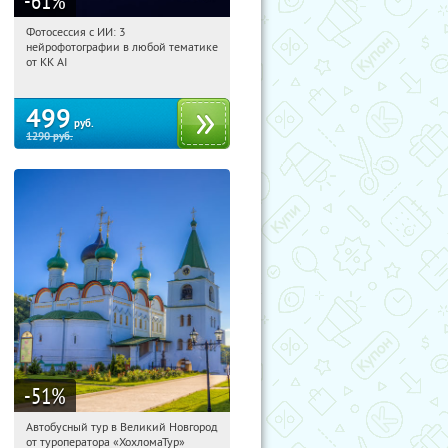
-61
%
Фотосессия с ИИ: 3
09:34:59
Купили:
81
нейрофотографии в любой тематике
Россия
от KK AI
499
руб.
1290
руб.
-51
%
Автобусный тур в Великий Новгород
09:34:59
Купили:
2
от туроператора «ХохломаТур»