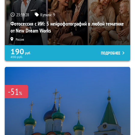
23:59:27
Купили:
9
Фотосессия с ИИ: 5 нейрофотографий в любой тематике
от New Dream Works
Россия
190
ПОДРОБНЕЕ
руб.
490
руб.
-51
%