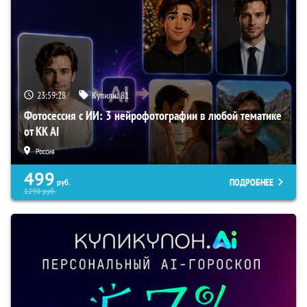
23:59:27
Купили:
81
Фотосессия с ИИ: 3 нейрофотографии в любой тематике
от KK AI
Россия
499
ПОДРОБНЕЕ
руб.
1290
руб.