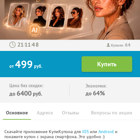
64
:
:
Купили:
499
от
руб.
Цена без скидки:
Экономия:
6400
64%
до
до
руб.
Основное
Адреса
Отзывы
Вопросы по акции
Скачайте приложение КупиКупона для
IOS
или
Android
и
покажите купон с экрана смартфона. Это удобно :)