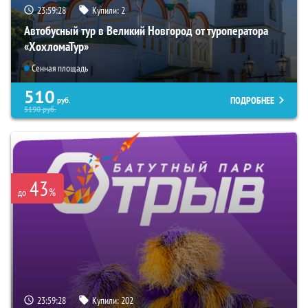
23:59:27
Купили:
2
Автобусный тур в Великий Новгород от туроператора
«ХохломаТур»
Сенная площадь
510
ПОДРОБНЕЕ
руб.
5190
руб.
43
%
до
23:59:27
Купили:
202