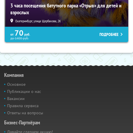
3 часа посещения батутного парка «Отрыв» для детей и
взрослых
Екатеринбург, улица Щербакова, 2К
70
ПОДРОБНЕЕ
от
руб.
до
1400
руб.
Компания
Основное
Публикации о нас
Вакансии
Правила сервиса
Ответы на вопросы
Бизнес-Партнёрам
Давайте сделаем акцию!